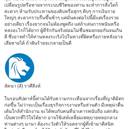
เปลี่ยนรูปหรือหายจากระบบชีวิตของท่าน จะทำการสิ่งใดก็
สะดวก ห้ามรับประทานของดิบหรือสุกๆ ดิบๆ การเงินราย
ใหญ่ๆ สะดวกราบรื่นขึ้นช้าๆ แต่มั่นคงต่อไปนี้มีแต่เรื่องรวย
อย่างเดียว เรื่องยากจนไม่ต้องพูดถึง แต่ถ้าเล่นการพนันหรือ
หลงอะไรก็ได้ยาก ผู้ที่รักกันจริงย่อมไม่ชื่นชมยกยอกันจนเกิน
ดี ซึ่งอาจทำให้ท่านหลงระเริงไปในทางที่ผิดหรือภายหลังอาจ
เสียหายได้ ถ้าฝันร้ายจะกลายเป็นดี
ลัคนา (ลั) ราศีสิงห์
ในรอบสัปดาห์นี้ท่านได้รับความกระเทือนจากเรื่องที่ญาติมิตร
ก่อขึ้น ไม่ว่าจะเป็นเรื่องธุรกิจการงานหรือส่วนตัว มีเหตุน่าตื่น
เต้นใกล้สำนักงาน จะได้พบกับคนที่น่าเคารพนับถือ แต่กลับ
เป็นพวกที่ไว้ใจได้ยาก อาจใช้เล่ห์เหลี่ยมเพทุบายหลอกลวง
ท่านต่างๆ นานา ต้องระวังตัวให้รอดจากผู้ที่เข้ามาตีสนิท