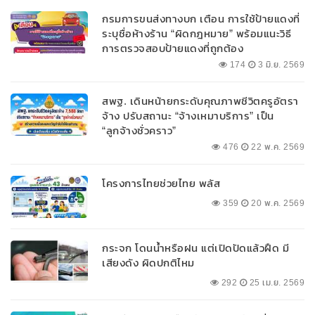
กรมการขนส่งทางบก เตือน การใช้ป้ายแดงที่
ระบุชื่อห้างร้าน “ผิดกฎหมาย” พร้อมแนะวิธี
การตรวจสอบป้ายแดงที่ถูกต้อง
174
3 มิ.ย. 2569
สพฐ. เดินหน้ายกระดับคุณภาพชีวิตครูอัตรา
จ้าง ปรับสถานะ “จ้างเหมาบริการ” เป็น
“ลูกจ้างชั่วคราว”
476
22 พ.ค. 2569
โครงการไทยช่วยไทย พลัส
359
20 พ.ค. 2569
กระจก โดนน้ำหรือฝน แต่เปิดปัดแล้วฝืด มี
เสียงดัง ผิดปกติไหม
292
25 เม.ย. 2569