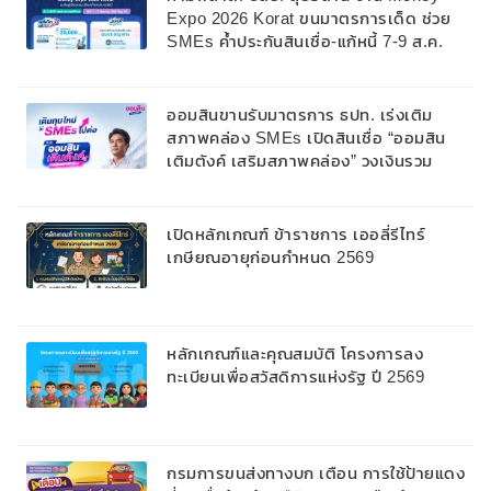
Expo 2026 Korat ขนมาตรการเด็ด ช่วย
SMEs ค้ำประกันสินเชื่อ-แก้หนี้ 7-9 ส.ค.
69
ออมสินขานรับมาตรการ ธปท. เร่งเติม
สภาพคล่อง SMEs เปิดสินเชื่อ “ออมสิน
เติมตังค์ เสริมสภาพคล่อง” วงเงินรวม
2,000 ลบ.สนับสนุนเงินทุนหมุนเวียนวงเงิน
กู้สูงสุด 100% ของหลักประกัน ผ่อนนาน
สูงสุด 10 ปี
เปิดหลักเกณฑ์ ข้าราชการ เออลี่รีไทร์
เกษียณอายุก่อนกำหนด 2569
หลักเกณฑ์และคุณสมบัติ โครงการลง
ทะเบียนเพื่อสวัสดิการแห่งรัฐ ปี 2569
กรมการขนส่งทางบก เตือน การใช้ป้ายแดง