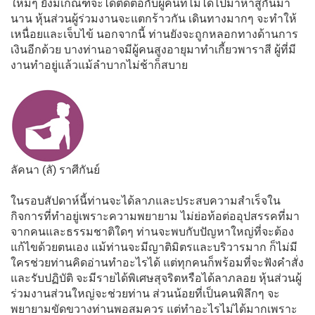
ใหม่ๆ ยังมีเกณฑ์จะได้ติดต่อกับผู้คนที่ไม่ได้ไปมาหาสู่กันมา
นาน หุ้นส่วนผู้ร่วมงานจะแตกร้าวกัน เดินทางมากๆ จะทำให้
เหนื่อยและเจ็บไข้ นอกจากนี้ ท่านยังจะถูกหลอกทางด้านการ
เงินอีกด้วย บางท่านอาจมีผู้คนสูงอายุมาทำเกี้ยวพาราสี ผู้ที่มี
งานทำอยู่แล้วแม้ลำบากไม่ช้าก็สบาย
ลัคนา (ลั) ราศีกันย์
ในรอบสัปดาห์นี้ท่านจะได้ลาภและประสบความสำเร็จใน
กิจการที่ทำอยู่เพราะความพยายาม ไม่ย่อท้อต่ออุปสรรคที่มา
จากคนและธรรมชาติใดๆ ท่านจะพบกับปัญหาใหญ่ที่จะต้อง
แก้ไขด้วยตนเอง แม้ท่านจะมีญาติมิตรและบริวารมาก ก็ไม่มี
ใครช่วยท่านคิดอ่านทำอะไรได้ แต่ทุกคนก็พร้อมที่จะฟังคำสั่ง
และรับปฏิบัติ จะมีรายได้พิเศษสุจริตหรือได้ลาภลอย หุ้นส่วนผู้
ร่วมงานส่วนใหญ่จะช่วยท่าน ส่วนน้อยที่เป็นคนพิลึกๆ จะ
พยายามขัดขวางท่านพอสมควร แต่ทำอะไรไม่ได้มากเพราะ