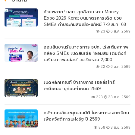
ห้ามพลาด! บสย. ลุยอีสาน งาน Money
Expo 2026 Korat ขนมาตรการเด็ด ช่วย
SMEs ค้ำประกันสินเชื่อ-แก้หนี้ 7-9 ส.ค. 69
23
6 ส.ค. 2569
ออมสินขานรับมาตรการ ธปท. เร่งเติมสภาพ
คล่อง SMEs เปิดสินเชื่อ “ออมสิน เติมตังค์
เสริมสภาพคล่อง” วงเงินรวม 2,000
ลบ.สนับสนุนเงินทุนหมุนเวียนวงเงินกู้สูงสุด
22
6 ส.ค. 2569
100% ของหลักประกัน ผ่อนนานสูงสุด 10 ปี
เปิดหลักเกณฑ์ ข้าราชการ เออลี่รีไทร์
เกษียณอายุก่อนกำหนด 2569
223
23 ก.ค. 2569
หลักเกณฑ์และคุณสมบัติ โครงการลงทะเบียน
เพื่อสวัสดิการแห่งรัฐ ปี 2569
858
3 มิ.ย. 2569