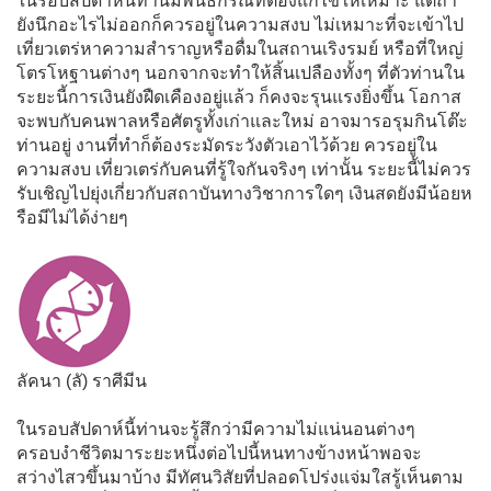
ในรอบสัปดาห์นี้ท่านมีพันธกรณีที่ต้องแก้ไขให้เหมาะ แต่ถ้า
ยังนึกอะไรไม่ออกก็ควรอยู่ในความสงบ ไม่เหมาะที่จะเข้าไป
เที่ยวเตร่หาความสำราญหรือดื่มในสถานเริงรมย์ หรือที่ใหญ่
โตรโหฐานต่างๆ นอกจากจะทำให้สิ้นเปลืองทั้งๆ ที่ตัวท่านใน
ระยะนี้การเงินยังฝืดเคืองอยู่แล้ว ก็คงจะรุนแรงยิ่งขึ้น โอกาส
จะพบกับคนพาลหรือศัตรูทั้งเก่าและใหม่ อาจมารอรุมกินโต๊ะ
ท่านอยู่ งานที่ทำก็ต้องระมัดระวังตัวเอาไว้ด้วย ควรอยู่ใน
ความสงบ เที่ยวเตร่กับคนที่รู้ใจกันจริงๆ เท่านั้น ระยะนี้ไม่ควร
รับเชิญไปยุ่งเกี่ยวกับสถาบันทางวิชาการใดๆ เงินสดยังมีน้อยห
รือมีไม่ได้ง่ายๆ
ลัคนา (ลั) ราศีมีน
ในรอบสัปดาห์นี้ท่านจะรู้สึกว่ามีความไม่แน่นอนต่างๆ
ครอบงำชีวิตมาระยะหนึ่งต่อไปนี้หนทางข้างหน้าพอจะ
สว่างไสวขึ้นมาบ้าง มีทัศนวิสัยที่ปลอดโปร่งแจ่มใสรู้เห็นตาม