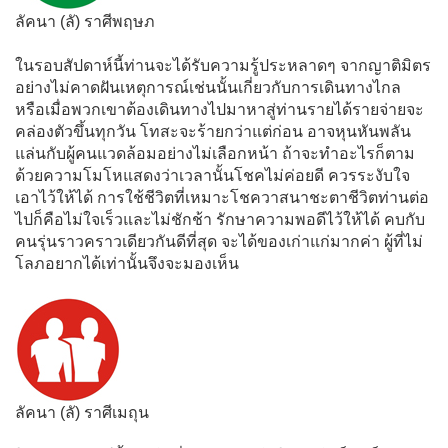
ลัคนา (ลั) ราศีพฤษภ
ในรอบสัปดาห์นี้ท่านจะได้รับความรู้ประหลาดๆ จากญาติมิตร
อย่างไม่คาดฝันเหตุการณ์เช่นนั้นเกี่ยวกับการเดินทางไกล
หรือเมื่อพวกเขาต้องเดินทางไปมาหาสู่ท่านรายได้รายจ่ายจะ
คล่องตัวขึ้นทุกวัน โทสะจะร้ายกว่าแต่ก่อน อาจหุนหันพลัน
แล่นกับผู้คนแวดล้อมอย่างไม่เลือกหน้า ถ้าจะทำอะไรก็ตาม
ด้วยความโมโหแสดงว่าเวลานั้นโชคไม่ค่อยดี ควรระงับใจ
เอาไว้ให้ได้ การใช้ชีวิตที่เหมาะโชควาสนาชะตาชีวิตท่านต่อ
ไปก็คือไม่ใจเร็วและไม่ชักช้า รักษาความพอดีไว้ให้ได้ คบกับ
คนรุ่นราวคราวเดียวกันดีที่สุด จะได้ของเก่าแก่มากค่า ผู้ที่ไม่
โลภอยากได้เท่านั้นจึงจะมองเห็น
ลัคนา (ลั) ราศีเมถุน