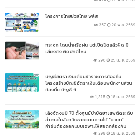
โครงการไทยช่วยไทย พลัส
357
20 พ.ค. 2569
กระจก โดนน้ำหรือฝน แต่เปิดปัดแล้วฝืด มี
เสียงดัง ผิดปกติไหม
290
25 เม.ย. 2569
บัญชีอัตราเงินเดือนข้าราชการท้องถิ่น
โครงสร้างบัญชีอัตราเงินเดือนพนักงานส่วน
ท้องถิ่น บัญชี 6
1,315
18 เม.ย. 2569
เล็งจัดงบปี 70 ตั้งศูนย์บำบัดยาเสพติดระดับ
อำเภอในจังหวัดชายแดนภาคใต้ “นายก”
กำชับต้องออกแบบเฉพาะให้สอดคล้องกับ
พื้นที่
298
18 เม.ย. 2569