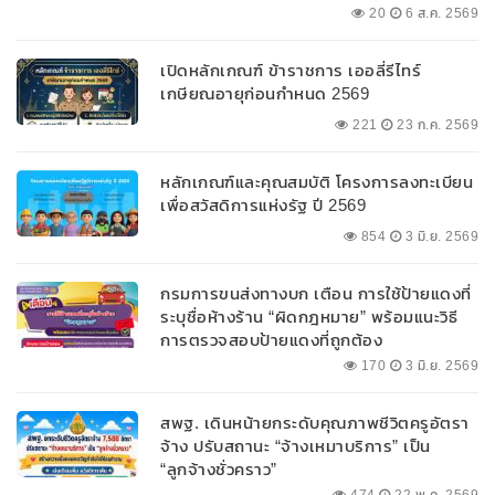
ลบ.สนับสนุนเงินทุนหมุนเวียนวงเงินกู้สูงสุด
20
6 ส.ค. 2569
100% ของหลักประกัน ผ่อนนานสูงสุด 10 ปี
เปิดหลักเกณฑ์ ข้าราชการ เออลี่รีไทร์
เกษียณอายุก่อนกำหนด 2569
221
23 ก.ค. 2569
หลักเกณฑ์และคุณสมบัติ โครงการลงทะเบียน
เพื่อสวัสดิการแห่งรัฐ ปี 2569
854
3 มิ.ย. 2569
กรมการขนส่งทางบก เตือน การใช้ป้ายแดงที่
ระบุชื่อห้างร้าน “ผิดกฎหมาย” พร้อมแนะวิธี
การตรวจสอบป้ายแดงที่ถูกต้อง
170
3 มิ.ย. 2569
สพฐ. เดินหน้ายกระดับคุณภาพชีวิตครูอัตรา
จ้าง ปรับสถานะ “จ้างเหมาบริการ” เป็น
“ลูกจ้างชั่วคราว”
474
22 พ.ค. 2569