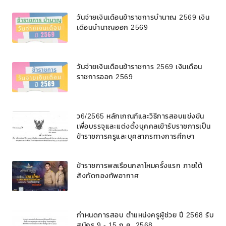
วันจ่ายเงินเดือนข้าราชการบํานาญ 2569 เงิน
เดือนบำนาญออก 2569
วันจ่ายเงินเดือนข้าราชการ 2569 เงินเดือน
ราชการออก 2569
ว6/2565 หลักเกณฑ์และวิธีการสอบแข่งขัน
เพื่อบรรจุและแต่งตั้งบุคคลเข้ารับราชการเป็น
ข้าราชการครูและบุคลากรทางการศึกษา
ตำแหน่งบุคลากรทางการศึกษาอื่นตามมาตรา
๓๘ ค. (๒) ในโรงเรียนวิทยาศาสตร์จุฬาภรณ
ข้าราชการพลเรือนกลาโหมครั้งแรก ภายใต้
ราชวิทยาลัย สังกัดสำนักงานคณะกรรมการ
สังกัดกองทัพอากาศ
การศึกษาขั้นพื้นฐาน
กำหนดการสอบ ตำแหน่งครูผู้ช่วย ปี 2568 รับ
สมัคร 9 - 15 ก.ค. 2568