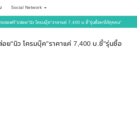
ง
Social Network
มโครซอฟท์"ปล่อย"นิว โครมบุ๊ค"ราคาแค่ 7,400 บ.ชี้"รุ่นซื้อหาได้ทุกคน"
่อย"นิว โครมบุ๊ค"ราคาแค่ 7,400 บ.ชี้"รุ่นซื้อ