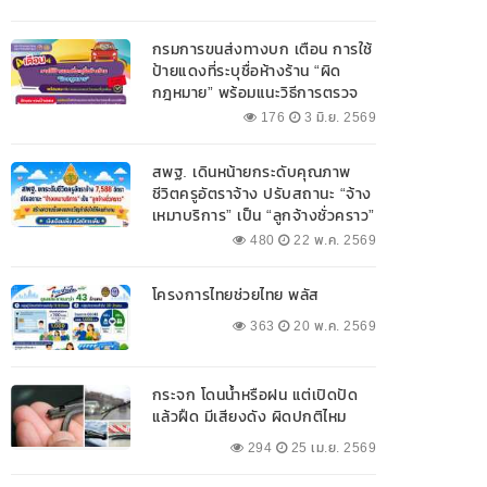
กรมการขนส่งทางบก เตือน การใช้
ป้ายแดงที่ระบุชื่อห้างร้าน “ผิด
กฎหมาย” พร้อมแนะวิธีการตรวจ
สอบป้ายแดงที่ถูกต้อง
176
3 มิ.ย. 2569
สพฐ. เดินหน้ายกระดับคุณภาพ
ชีวิตครูอัตราจ้าง ปรับสถานะ “จ้าง
เหมาบริการ” เป็น “ลูกจ้างชั่วคราว”
480
22 พ.ค. 2569
โครงการไทยช่วยไทย พลัส
363
20 พ.ค. 2569
กระจก โดนน้ำหรือฝน แต่เปิดปัด
แล้วฝืด มีเสียงดัง ผิดปกติไหม
294
25 เม.ย. 2569