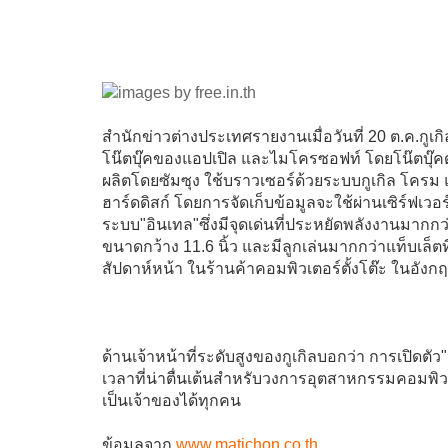
สำนักข่าวต่างประเทศรายงานเมื่อวันที่ 20 ต.ค.กูเกิล
โน๊ตบุ๊คของแอปเปิล และไมโครซอฟท์ โดยโน๊ตบุ๊คด
ผลิตโดยซัมซุง ใช้บราวเซอร์ด้วยระบบกูเกิล โครม แล
ฮาร์ดดิสก์ โดยการจัดเก็บข้อมูลจะใช้ผ่านเซิร์ฟเ
ระบบ"อินเทล"ซึ่งมีจุดเด่นที่ประหยัดพลังงานมากกว
ขนาดกว้าง 11.6 นิ้ว และมีลูกเล่นมากกว่าแท็บเล็ต
สัปดาห์หน้า ในร้านค้าคอมพิวเตอร์ตั้งโต๊ะ ในอังก
ด้านเจ้าหน้าที่ระดับสูงของกูเกิลบอกว่า การเปิดตัว
เวลาที่น่าตื่นเต้นสำหรับวงการอุตสาหกรรมคอมพิวเต
เป็นเจ้าของได้ทุกคน
ข้อมูลจาก
www.matichon.co.th