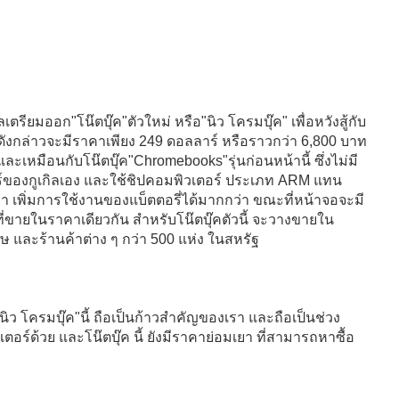
เตรียมออก"โน๊ตบุ๊ค"ตัวใหม่ หรือ"นิว โครมบุ๊ค" เพื่อหวังสู้กับ
ังกล่าวจะมีราคาเพียง 249 ดอลลาร์ หรือราวกว่า 6,800 บาท
ะเหมือนกับโน๊ตบุ๊ค"Chromebooks"รุ่นก่อนหน้านี้ ซึ่งไม่มี
วอร์ของกูเกิลเอง และใช้ชิปคอมพิวเตอร์ ประเภท ARM แทน
่า เพิ่มการใช้งานของแบ็ตตอรี่ได้มากกว่า ขณะที่หน้าจอจะมี
ที่ขายในราคาเดียวกัน สำหรับโน๊ตบุ๊คตัวนี้ จะวางขายใน
ฤษ และร้านค้าต่าง ๆ กว่า 500 แห่ง ในสหรัฐ
"นิว โครมบุ๊ค"นี้ ถือเป็นก้าวสำคัญของเรา และถือเป็นช่วง
อร์ด้วย และโน๊ตบุ๊ค นี้ ยังมีราคาย่อมเยา ที่สามารถหาซื้อ