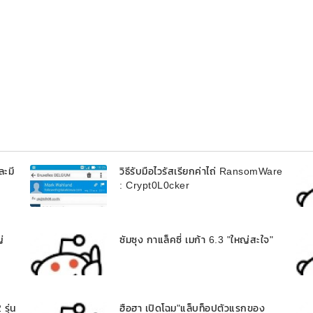
ละมี
วิธีรับมือไวรัสเรียกค่าไถ่ RansomWare
: Crypt0L0cker
่
ซัมซุง กาแล็คซี่ เมก้า 6.3 "ใหญ่สะใจ"
รุ่น
ฮือฮา เปิดโฉม"แล็บท็อปตัวแรกของ