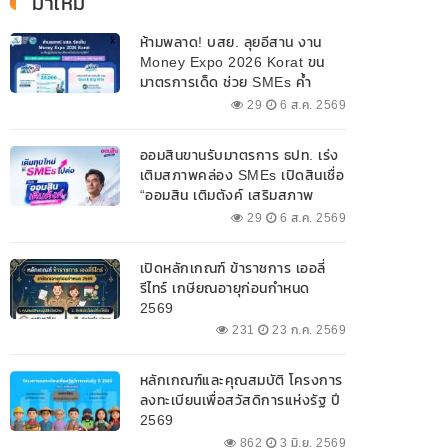
มาใหม่
ห้ามพลาด! บสย. ลุยอีสาน งาน
Money Expo 2026 Korat ขน
มาตรการเด็ด ช่วย SMEs ค้ำ
ประกันสินเชื่อ-แก้หนี้ 7-9 ส.ค. 69
29
6 ส.ค. 2569
ออมสินขานรับมาตรการ ธปท. เร่ง
เติมสภาพคล่อง SMEs เปิดสินเชื่อ
“ออมสิน เติมตังค์ เสริมสภาพ
คล่อง” วงเงินรวม 2,000
29
6 ส.ค. 2569
ลบ.สนับสนุนเงินทุนหมุนเวียน
วงเงินกู้สูงสุด 100% ของหลัก
เปิดหลักเกณฑ์ ข้าราชการ เออลี่
ประกัน ผ่อนนานสูงสุด 10 ปี
รีไทร์ เกษียณอายุก่อนกำหนด
2569
231
23 ก.ค. 2569
หลักเกณฑ์และคุณสมบัติ โครงการ
ลงทะเบียนเพื่อสวัสดิการแห่งรัฐ ปี
2569
862
3 มิ.ย. 2569