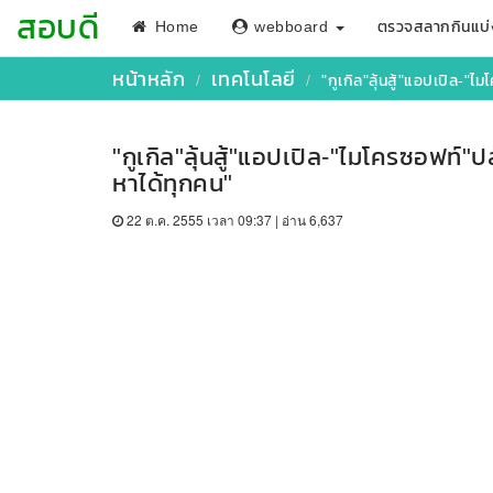
สอบดี
Home
webboard
ตรวจสลากกินแบ่
หน้าหลัก
เทคโนโลยี
"กูเกิล"ลุ้นสู้"แอปเปิล-"ไ
"กูเกิล"ลุ้นสู้"แอปเปิล-"ไมโครซอฟท์"ปล
หาได้ทุกคน"
22 ต.ค. 2555 เวลา 09:37 | อ่าน 6,637