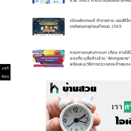
ช่วย SMEs ค้ำประกันสินเชื่อ-แก้หนี
9 ส.ค. 69
เปิดหลักเกณฑ์ ข้าราชการ เออลี่รีไทร
เกษียณอายุก่อนกำหนด 2569
กรมการขนส่งทางบก เตือน การใช้ป
แดงที่ระบุชื่อห้างร้าน “ผิดกฎหมาย”
พร้อมแนะวิธีการตรวจสอบป้ายแดงท
แชร์
ถูกต้อง
ซ่อน