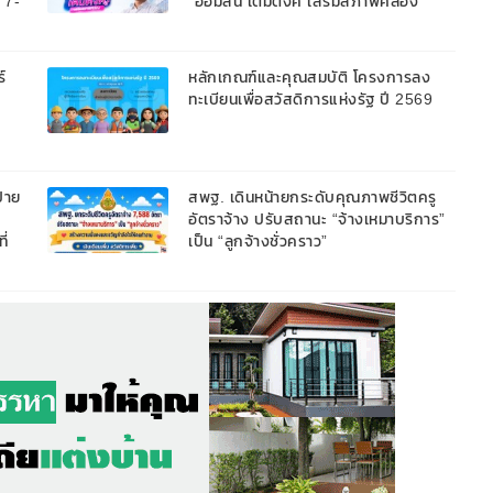
้ 7-
“ออมสิน เติมตังค์ เสริมสภาพคล่อง”
วงเงินรวม 2,000 ลบ.สนับสนุนเงิน
ทุนหมุนเวียนวงเงินกู้สูงสุด 100% ของ
หลักประกัน ผ่อนนานสูงสุด 10 ปี
์
หลักเกณฑ์และคุณสมบัติ โครงการลง
ทะเบียนเพื่อสวัสดิการแห่งรัฐ ปี 2569
้าย
สพฐ. เดินหน้ายกระดับคุณภาพชีวิตครู
อัตราจ้าง ปรับสถานะ “จ้างเหมาบริการ”
ี่
เป็น “ลูกจ้างชั่วคราว”