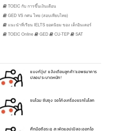
TOEIC กับ การขึ้นเงินเดือน
GED VS กศน ไทย (สอบเทียบไทย)
แนะนำที่เรียน IELTS ยอดนิยม ของ เด็กอินเตอร์
TOEIC Online
GED
CU-TEP
SAT
แบงก์วุ่น! แจ้งเตือนลูกค้า'แอพธนาคาร
ปลอม'ระบาดหนัก!
ชมโฉม ซัมซุง จอโค้งเครื่องแรกในโลก
ศึกมือถือระอุ สะพัดแอปเปิลจะออกไอ