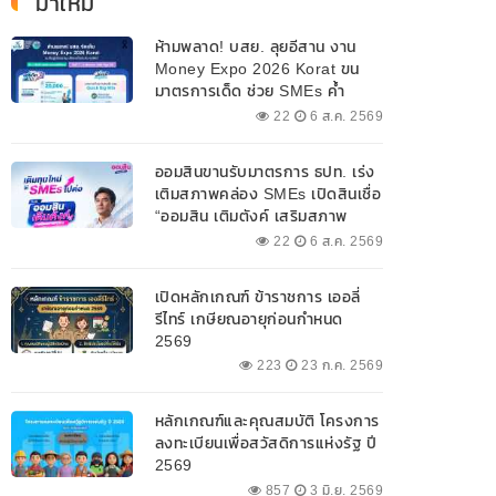
มาใหม่
ห้ามพลาด! บสย. ลุยอีสาน งาน
Money Expo 2026 Korat ขน
มาตรการเด็ด ช่วย SMEs ค้ำ
ประกันสินเชื่อ-แก้หนี้ 7-9 ส.ค. 69
22
6 ส.ค. 2569
ออมสินขานรับมาตรการ ธปท. เร่ง
เติมสภาพคล่อง SMEs เปิดสินเชื่อ
“ออมสิน เติมตังค์ เสริมสภาพ
คล่อง” วงเงินรวม 2,000
22
6 ส.ค. 2569
ลบ.สนับสนุนเงินทุนหมุนเวียน
วงเงินกู้สูงสุด 100% ของหลัก
เปิดหลักเกณฑ์ ข้าราชการ เออลี่
ประกัน ผ่อนนานสูงสุด 10 ปี
รีไทร์ เกษียณอายุก่อนกำหนด
2569
223
23 ก.ค. 2569
หลักเกณฑ์และคุณสมบัติ โครงการ
ลงทะเบียนเพื่อสวัสดิการแห่งรัฐ ปี
2569
857
3 มิ.ย. 2569