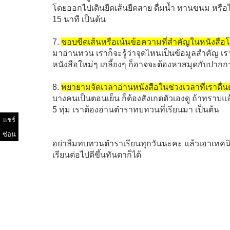
โดยออกไปเดินยืดเส้นยืดสาย ดื่มน้ำ ทานขนม หรือไ
15 นาที เป็นต้น
7.
ชอบขีดเส้นหรือเน้นข้อความที่สำคัญในหนังสือ
มาอ่านทวน เราก็จะรู้ว่าจุดไหนเป็นข้อมูลสำคัญ 
หนังสือใหม่ๆ เกลี้ยงๆ ก็อาจจะต้องหาสมุดกับปากก
8.
พยายามจัดเวลาอ่านหนังสือในช่วงเวลาที่เราตื่นตั
บางคนเป็นตอนเย็น ก็ต้องสังเกตตัวเองดู ถ้าทราบแ
5 ทุ่ม เราต้องอ่านตำราทบทวนที่เรียนมา เป็นต้น
แชร์
ซ่อน
อย่าลืมทบทวนตำราเรียนทุกวันนะคะ แล้วเอาเทคนิค
เรียนต่อไปดีขึ้นทันตาก็ได้