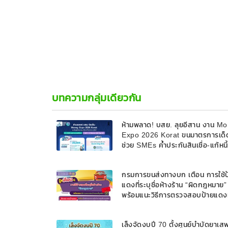
บทความกลุ่มเดียวกัน
ห้ามพลาด! บสย. ลุยอีสาน งาน M
Expo 2026 Korat ขนมาตรการเด็
ช่วย SMEs ค้ำประกันสินเชื่อ-แก้หนี
9 ส.ค. 69
กรมการขนส่งทางบก เตือน การใช้ป
แดงที่ระบุชื่อห้างร้าน “ผิดกฎหมาย”
พร้อมแนะวิธีการตรวจสอบป้ายแดงท
ถูกต้อง
เล็งจัดงบปี 70 ตั้งศูนย์บำบัดยาเส