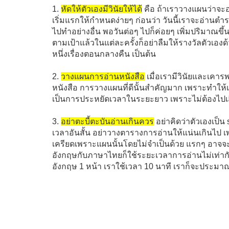
1.
หัดให้ตัวเองมีวินัยให้ได้
คือ ถ้าเราวางแผนว่าจะอ่าน
เริ่มแรกให้กำหนดง่ายๆ ก่อนว่า วันนี้เราจะอ่านตำราแ
ไปทำอย่างอื่น พอวันต่อๆ ไปก็ค่อยๆ เพิ่มปริมาณขึ
ตามเป้าแล้วในแต่ละครั้งก็อย่าลืมให้รางวัลตัวเองด
หนึ่งเรื่องตอนกลางคืน เป็นต้น
2.
วางแผนการอ่านหนังสือ
เมื่อเรามีวินัยและเคา
หนังสือ การวางแผนที่ดีนั้นสำคัญมาก เพราะทำให้
เป็นการประหยัดเวลาในระยะยาว เพราะไม่ต้องไปเส
3.
อย่าตะบี้ตะบันอ่านเกินควร
อย่าคิดว่าตัวเองเป็
เวลาอันสั้น อย่าวางตารางการอ่านให้แน่นเกินไป 
เครียดเพราะแผนนั้นโดยไม่จำเป็นด้วย แรกๆ อา
อังกฤษกับภาษาไทยก็ใช้ระยะเวลาการอ่านไม่เท่าก
อังกฤษ 1 หน้า เราใช้เวลา 10 นาที เราก็จะประมาณ