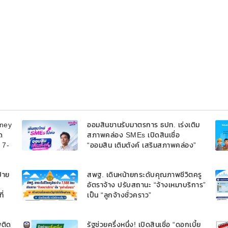
oney
ออมสินขานรับมาตรการ ธปท. เร่งเติม
ด
สภาพคล่อง SMEs เปิดสินเชื่อ
้ 7-
“ออมสิน เติมตังค์ เสริมสภาพคล่อง”
วงเงินรวม 2,000 ลบ.สนับสนุนเงิน
ทุนหมุนเวียนวงเงินกู้สูงสุด 100% ของ
้าย
สพฐ. เดินหน้ายกระดับคุณภาพชีวิตครู
หลักประกัน ผ่อนนานสูงสุด 10 ปี
อัตราจ้าง ปรับสถานะ “จ้างเหมาบริการ”
ี่
เป็น “ลูกจ้างชั่วคราว”
พติด
รัฐช่วยครึ่งหนึ่ง! เปิดสินเชื่อ “ดอกเบี้ย