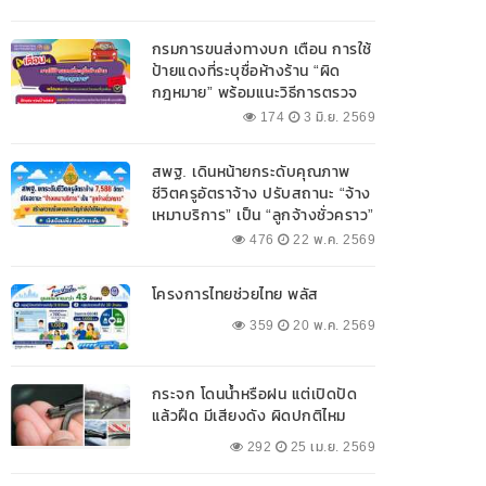
กรมการขนส่งทางบก เตือน การใช้
ป้ายแดงที่ระบุชื่อห้างร้าน “ผิด
กฎหมาย” พร้อมแนะวิธีการตรวจ
สอบป้ายแดงที่ถูกต้อง
174
3 มิ.ย. 2569
สพฐ. เดินหน้ายกระดับคุณภาพ
ชีวิตครูอัตราจ้าง ปรับสถานะ “จ้าง
เหมาบริการ” เป็น “ลูกจ้างชั่วคราว”
476
22 พ.ค. 2569
โครงการไทยช่วยไทย พลัส
359
20 พ.ค. 2569
กระจก โดนน้ำหรือฝน แต่เปิดปัด
แล้วฝืด มีเสียงดัง ผิดปกติไหม
292
25 เม.ย. 2569