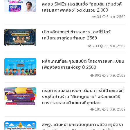
คล่อง SMEs เปิดสินเชื่อ “ออมสิน เติมตังค์
เสริมสภาพคล่อง” วงเงินรวม 2,000
ลบ.สนับสนุนเงินทุนหมุนเวียนวงเงินกู้สูงสุด
34
6 ส.ค. 2569
100% ของหลักประกัน ผ่อนนานสูงสุด 10 ปี
เปิดหลักเกณฑ์ ข้าราชการ เออลี่รีไทร์
เกษียณอายุก่อนกำหนด 2569
233
23 ก.ค. 2569
หลักเกณฑ์และคุณสมบัติ โครงการลงทะเบียน
เพื่อสวัสดิการแห่งรัฐ ปี 2569
862
3 มิ.ย. 2569
กรมการขนส่งทางบก เตือน การใช้ป้ายแดงที่
ระบุชื่อห้างร้าน “ผิดกฎหมาย” พร้อมแนะวิธี
การตรวจสอบป้ายแดงที่ถูกต้อง
185
3 มิ.ย. 2569
สพฐ. เดินหน้ายกระดับคุณภาพชีวิตครูอัตรา