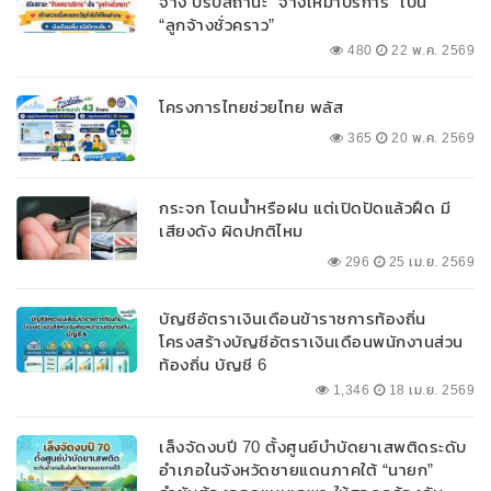
จ้าง ปรับสถานะ “จ้างเหมาบริการ” เป็น
“ลูกจ้างชั่วคราว”
480
22 พ.ค. 2569
โครงการไทยช่วยไทย พลัส
365
20 พ.ค. 2569
กระจก โดนน้ำหรือฝน แต่เปิดปัดแล้วฝืด มี
เสียงดัง ผิดปกติไหม
296
25 เม.ย. 2569
บัญชีอัตราเงินเดือนข้าราชการท้องถิ่น
โครงสร้างบัญชีอัตราเงินเดือนพนักงานส่วน
ท้องถิ่น บัญชี 6
1,346
18 เม.ย. 2569
เล็งจัดงบปี 70 ตั้งศูนย์บำบัดยาเสพติดระดับ
อำเภอในจังหวัดชายแดนภาคใต้ “นายก”