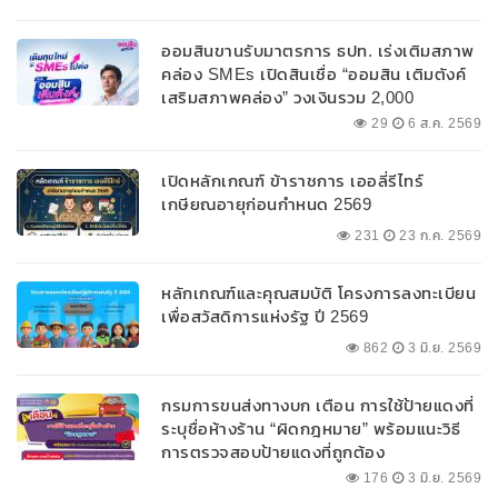
ออมสินขานรับมาตรการ ธปท. เร่งเติมสภาพ
คล่อง SMEs เปิดสินเชื่อ “ออมสิน เติมตังค์
เสริมสภาพคล่อง” วงเงินรวม 2,000
ลบ.สนับสนุนเงินทุนหมุนเวียนวงเงินกู้สูงสุด
29
6 ส.ค. 2569
100% ของหลักประกัน ผ่อนนานสูงสุด 10 ปี
เปิดหลักเกณฑ์ ข้าราชการ เออลี่รีไทร์
เกษียณอายุก่อนกำหนด 2569
231
23 ก.ค. 2569
หลักเกณฑ์และคุณสมบัติ โครงการลงทะเบียน
เพื่อสวัสดิการแห่งรัฐ ปี 2569
862
3 มิ.ย. 2569
กรมการขนส่งทางบก เตือน การใช้ป้ายแดงที่
ระบุชื่อห้างร้าน “ผิดกฎหมาย” พร้อมแนะวิธี
การตรวจสอบป้ายแดงที่ถูกต้อง
176
3 มิ.ย. 2569