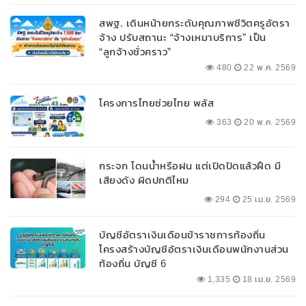
สพฐ. เดินหน้ายกระดับคุณภาพชีวิตครูอัตรา
จ้าง ปรับสถานะ “จ้างเหมาบริการ” เป็น
“ลูกจ้างชั่วคราว”
480
22 พ.ค. 2569
โครงการไทยช่วยไทย พลัส
363
20 พ.ค. 2569
กระจก โดนน้ำหรือฝน แต่เปิดปัดแล้วฝืด มี
เสียงดัง ผิดปกติไหม
294
25 เม.ย. 2569
บัญชีอัตราเงินเดือนข้าราชการท้องถิ่น
โครงสร้างบัญชีอัตราเงินเดือนพนักงานส่วน
ท้องถิ่น บัญชี 6
1,335
18 เม.ย. 2569