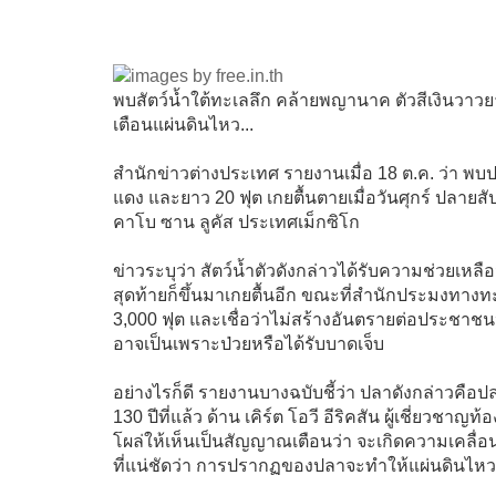
พบสัตว์น้ำใต้ทะเลลึก คล้ายพญานาค ตัวสีเงินวาวย
เตือนแผ่นดินไหว...
สำนักข่าวต่างประเทศ รายงานเมื่อ 18 ต.ค. ว่า พ
แดง และยาว 20 ฟุต เกยตื้นตายเมื่อวันศุกร์ ปลายส
คาโบ ซาน ลูคัส ประเทศเม็กซิโก
ข่าวระบุว่า สัตว์น้ำตัวดังกล่าวได้รับความช่วยเหล
สุดท้ายก็ขึ้นมาเกยตื้นอีก ขณะที่สำนักประมงทางทะ
3,000 ฟุต และเชื่อว่าไม่สร้างอันตรายต่อประชาชนหรื
อาจเป็นเพราะป่วยหรือได้รับบาดเจ็บ
อย่างไรก็ดี รายงานบางฉบับชี้ว่า ปลาดังกล่าวคือป
130 ปีที่แล้ว ด้าน เคิร์ต โอวี อีริคสัน ผู้เชี่ยวช
โผล่ให้เห็นเป็นสัญญาณเตือนว่า จะเกิดความเคลื่อน
ที่แน่ชัดว่า การปรากฏของปลาจะทำให้แผ่นดินไห