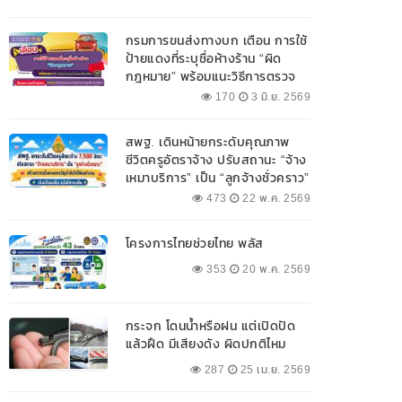
กรมการขนส่งทางบก เตือน การใช้
ป้ายแดงที่ระบุชื่อห้างร้าน “ผิด
กฎหมาย” พร้อมแนะวิธีการตรวจ
สอบป้ายแดงที่ถูกต้อง
170
3 มิ.ย. 2569
สพฐ. เดินหน้ายกระดับคุณภาพ
ชีวิตครูอัตราจ้าง ปรับสถานะ “จ้าง
เหมาบริการ” เป็น “ลูกจ้างชั่วคราว”
473
22 พ.ค. 2569
โครงการไทยช่วยไทย พลัส
353
20 พ.ค. 2569
กระจก โดนน้ำหรือฝน แต่เปิดปัด
แล้วฝืด มีเสียงดัง ผิดปกติไหม
287
25 เม.ย. 2569