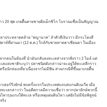
าว 20 ฟุต เกยตื้นตายชายฝั่งเม็กซิโก โบราณเชื่อเป็นสัญญาณ
บปลาประหลาดคล้าย "พญานาค" ลำตัวสีเงินวาว มีกระโดงสี
ัปดาห์ที่ผ่านมา (12 ต.ค.) ใกล้กับชายหาดฮาเซียนดา ในเมือง
ือจากคนในท้องที่ นำมันกลับลงทะเลห่างจากฝั่งราว 2 ไมล์ แต่
เลแห่งชาติระบุว่า ปลาชนิดดังกล่าวน่าจะอยู่ใต้ทะเลลึกราว
อนักท่องเที่ยวเนื่องจากไม่มีฟัน ส่วนกรณีที่ขึ้นมาเกยตื้น
ลาเฮอร์ริ่งยักษ์ พบครั้งแรกในประเทศแถบสแกนดิเนเวีย เมือ
าญท้องทะเลกล่าวว่า ในอดีตกาลมีความเชื่อว่า หากปลายักษ์พวกนี้
ไหวรุนแรงใต้ทะเล หรือเหตุแผ่นดินไหว แต่ยังไม่มีข้อพิสูจน์
วจริง