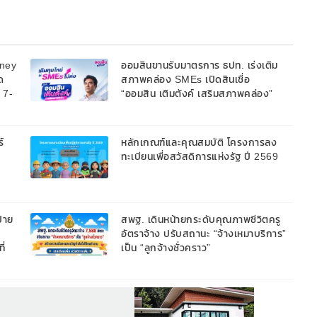
oney
ออมสินขานรับมาตรการ ธปท. เร่งเติม
ด
สภาพคล่อง SMEs เปิดสินเชื่อ
้ 7-
“ออมสิน เติมตังค์ เสริมสภาพคล่อง”
วงเงินรวม 2,000 ลบ.สนับสนุนเงิน
ทุนหมุนเวียนวงเงินกู้สูงสุด 100% ของ
หลักประกัน ผ่อนนานสูงสุด 10 ปี
์
หลักเกณฑ์และคุณสมบัติ โครงการลง
ทะเบียนเพื่อสวัสดิการแห่งรัฐ ปี 2569
้าย
สพฐ. เดินหน้ายกระดับคุณภาพชีวิตครู
อัตราจ้าง ปรับสถานะ “จ้างเหมาบริการ”
ี่
เป็น “ลูกจ้างชั่วคราว”