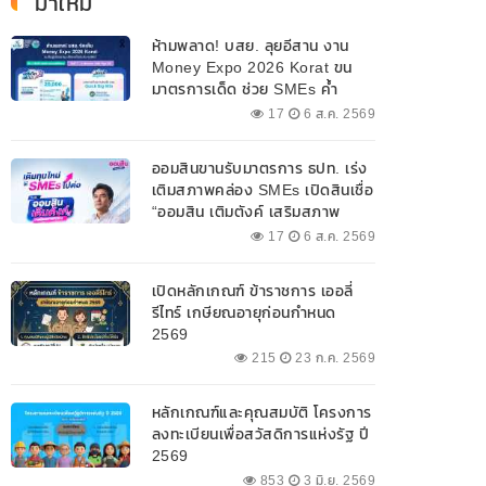
มาใหม่
ห้ามพลาด! บสย. ลุยอีสาน งาน
Money Expo 2026 Korat ขน
มาตรการเด็ด ช่วย SMEs ค้ำ
ประกันสินเชื่อ-แก้หนี้ 7-9 ส.ค. 69
17
6 ส.ค. 2569
ออมสินขานรับมาตรการ ธปท. เร่ง
เติมสภาพคล่อง SMEs เปิดสินเชื่อ
“ออมสิน เติมตังค์ เสริมสภาพ
คล่อง” วงเงินรวม 2,000
17
6 ส.ค. 2569
ลบ.สนับสนุนเงินทุนหมุนเวียน
วงเงินกู้สูงสุด 100% ของหลัก
เปิดหลักเกณฑ์ ข้าราชการ เออลี่
ประกัน ผ่อนนานสูงสุด 10 ปี
รีไทร์ เกษียณอายุก่อนกำหนด
2569
215
23 ก.ค. 2569
หลักเกณฑ์และคุณสมบัติ โครงการ
ลงทะเบียนเพื่อสวัสดิการแห่งรัฐ ปี
2569
853
3 มิ.ย. 2569