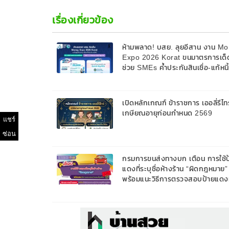
เรื่องเกี่ยวข้อง
ห้ามพลาด! บสย. ลุยอีสาน งาน M
Expo 2026 Korat ขนมาตรการเด็
ช่วย SMEs ค้ำประกันสินเชื่อ-แก้หนี
9 ส.ค. 69
เปิดหลักเกณฑ์ ข้าราชการ เออลี่รีไทร
เกษียณอายุก่อนกำหนด 2569
แชร์
ซ่อน
กรมการขนส่งทางบก เตือน การใช้ป
แดงที่ระบุชื่อห้างร้าน “ผิดกฎหมาย”
พร้อมแนะวิธีการตรวจสอบป้ายแดงท
ถูกต้อง