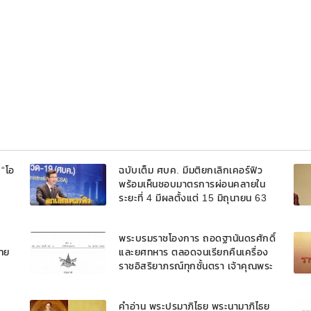
 “โอ
ฉบับเต็ม ศบค. มีมติยกเลิกเคอร์ฟิว
พร้อมเห็นชอบมาตรการผ่อนคลายใน
ระยะที่ 4 มีผลตั้งแต่ 15 มิถุนายน 63
พระบรมราชโองการ ถอดฐานันดรศักดิ์
ทย
และยศทหาร ตลอดจนเรียกคืนเครื่อง
ราชอิสริยาภรณ์ทุกชั้นตรา เจ้าคุณพระ
สินีนาฏ พิลาสกัลยาณี
คำอ่าน พระปรมาภิไธย พระนามาภิไธย