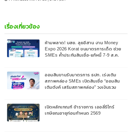
เรื่องเกี่ยวข้อง
ห้ามพลาด! บสย. ลุยอีสาน งาน Money
Expo 2026 Korat ขนมาตรการเด็ด ช่วย
SMEs ค้ำประกันสินเชื่อ-แก้หนี้ 7-9 ส.ค.
69
ออมสินขานรับมาตรการ ธปท. เร่งเติม
สภาพคล่อง SMEs เปิดสินเชื่อ “ออมสิน
เติมตังค์ เสริมสภาพคล่อง” วงเงินรวม
2,000 ลบ.สนับสนุนเงินทุนหมุนเวียนวงเงิน
กู้สูงสุด 100% ของหลักประกัน ผ่อนนาน
สูงสุด 10 ปี
เปิดหลักเกณฑ์ ข้าราชการ เออลี่รีไทร์
เกษียณอายุก่อนกำหนด 2569