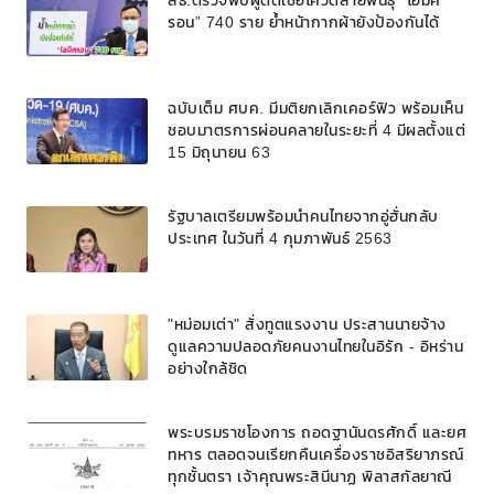
สธ.ตรวจพบผู้ติดเชื้อโควิดสายพันธุ์ “โอมิค
รอน” 740 ราย ย้ำหน้ากากผ้ายังป้องกันได้
ฉบับเต็ม ศบค. มีมติยกเลิกเคอร์ฟิว พร้อมเห็น
ชอบมาตรการผ่อนคลายในระยะที่ 4 มีผลตั้งแต่
15 มิถุนายน 63
รัฐบาลเตรียมพร้อมนำคนไทยจากอู่ฮั่นกลับ
ประเทศ ในวันที่ 4 กุมภาพันธ์ 2563
"หม่อมเต่า" สั่งทูตแรงงาน ประสานนายจ้าง
ดูแลความปลอดภัยคนงานไทยในอิรัก - อิหร่าน
อย่างใกล้ชิด
พระบรมราชโองการ ถอดฐานันดรศักดิ์ และยศ
ทหาร ตลอดจนเรียกคืนเครื่องราชอิสริยาภรณ์
ทุกชั้นตรา เจ้าคุณพระสินีนาฏ พิลาสกัลยาณี