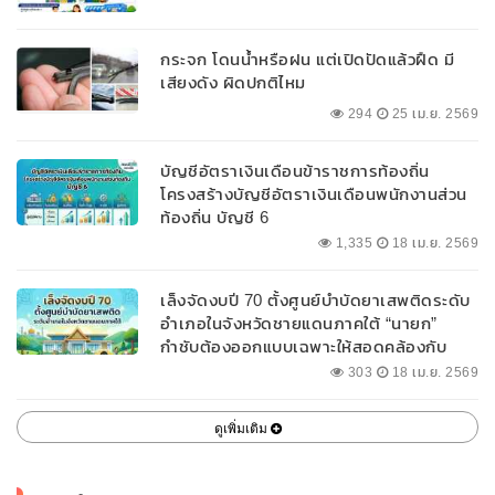
กระจก โดนน้ำหรือฝน แต่เปิดปัดแล้วฝืด มี
เสียงดัง ผิดปกติไหม
294
25 เม.ย. 2569
บัญชีอัตราเงินเดือนข้าราชการท้องถิ่น
โครงสร้างบัญชีอัตราเงินเดือนพนักงานส่วน
ท้องถิ่น บัญชี 6
1,335
18 เม.ย. 2569
เล็งจัดงบปี 70 ตั้งศูนย์บำบัดยาเสพติดระดับ
อำเภอในจังหวัดชายแดนภาคใต้ “นายก”
กำชับต้องออกแบบเฉพาะให้สอดคล้องกับ
พื้นที่
303
18 เม.ย. 2569
ดูเพิ่มเติม