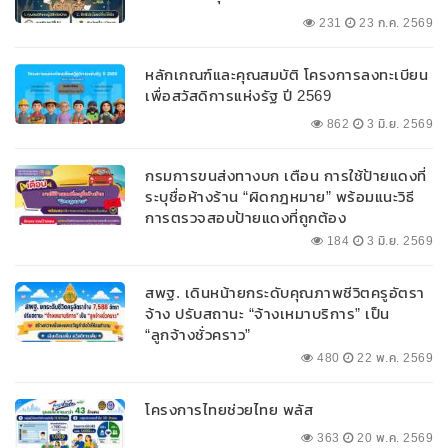
231
23 ก.ค. 2569
หลักเกณฑ์และคุณสมบัติ โครงการลงทะเบียน
เพื่อสวัสดิการแห่งรัฐ ปี 2569
862
3 มิ.ย. 2569
กรมการขนส่งทางบก เตือน การใช้ป้ายแดงที่
ระบุชื่อห้างร้าน “ผิดกฎหมาย” พร้อมแนะวิธี
การตรวจสอบป้ายแดงที่ถูกต้อง
184
3 มิ.ย. 2569
สพฐ. เดินหน้ายกระดับคุณภาพชีวิตครูอัตรา
จ้าง ปรับสถานะ “จ้างเหมาบริการ” เป็น
“ลูกจ้างชั่วคราว”
480
22 พ.ค. 2569
โครงการไทยช่วยไทย พลัส
363
20 พ.ค. 2569