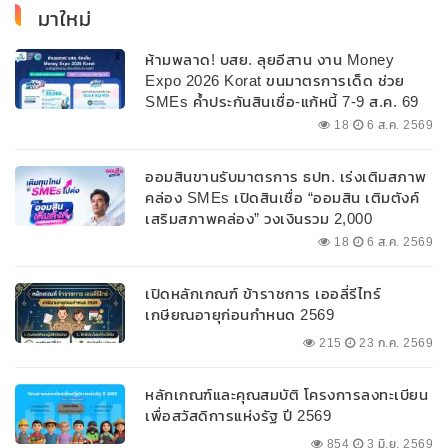
มาใหม่
ห้ามพลาด! บสย. ลุยอีสาน งาน Money
Expo 2026 Korat ขนมาตรการเด็ด ช่วย
SMEs ค้ำประกันสินเชื่อ-แก้หนี้ 7-9 ส.ค. 69
18
6 ส.ค. 2569
ออมสินขานรับมาตรการ ธปท. เร่งเติมสภาพ
คล่อง SMEs เปิดสินเชื่อ “ออมสิน เติมตังค์
เสริมสภาพคล่อง” วงเงินรวม 2,000
ลบ.สนับสนุนเงินทุนหมุนเวียนวงเงินกู้สูงสุด
18
6 ส.ค. 2569
100% ของหลักประกัน ผ่อนนานสูงสุด 10 ปี
เปิดหลักเกณฑ์ ข้าราชการ เออลี่รีไทร์
เกษียณอายุก่อนกำหนด 2569
215
23 ก.ค. 2569
หลักเกณฑ์และคุณสมบัติ โครงการลงทะเบียน
เพื่อสวัสดิการแห่งรัฐ ปี 2569
854
3 มิ.ย. 2569