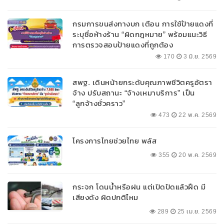
กรมการขนส่งทางบก เตือน การใช้ป้ายแดงที่
ระบุชื่อห้างร้าน “ผิดกฎหมาย” พร้อมแนะวิธี
การตรวจสอบป้ายแดงที่ถูกต้อง
170
3 มิ.ย. 2569
สพฐ. เดินหน้ายกระดับคุณภาพชีวิตครูอัตรา
จ้าง ปรับสถานะ “จ้างเหมาบริการ” เป็น
“ลูกจ้างชั่วคราว”
473
22 พ.ค. 2569
โครงการไทยช่วยไทย พลัส
355
20 พ.ค. 2569
กระจก โดนน้ำหรือฝน แต่เปิดปัดแล้วฝืด มี
เสียงดัง ผิดปกติไหม
289
25 เม.ย. 2569