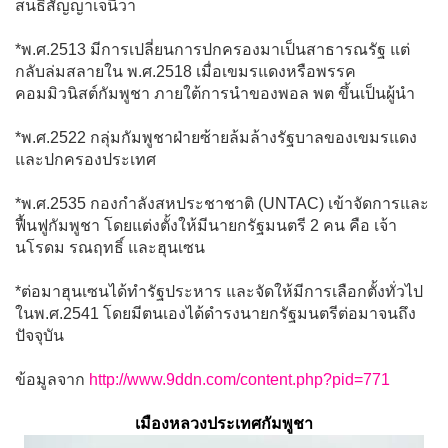
สนธิสัญญาเจนีวา
*พ.ศ.2513 มีการเปลี่ยนการปกครองมาเป็นสาธารณรัฐ แต่
กลับล่มสลายใน พ.ศ.2518 เมื่อเขมรแดงหรือพรรค
คอมมิวนิสต์กัมพูชา ภายใต้การนำของพอล พต ขึ้นเป็นผู้นำ
*พ.ศ.2522 กลุ่มกัมพูชาฝ่ายซ้ายล้มล้างรัฐบาลของเขมรแดง
และปกครองประเทศ
*พ.ศ.2535 กองกำลังสหประชาชาติ (UNTAC) เข้าจัดการและ
ฟื้นฟูกัมพูชา โดยแต่งตั้งให้มีนายกรัฐมนตรี 2 คน คือ เจ้า
นโรดม รณฤทธิ์ และฮุนเซน
*ต่อมาฮุนเซนได้ทำรัฐประหาร และจัดให้มีการเลือกตั้งทั่วไป
ในพ.ศ.2541 โดยมีตนเองได้ดำรงนายกรัฐมนตรีต่อมาจนถึง
ปัจจุบัน
ข้อมูลจาก
http://www.9ddn.com/content.php?pid=771
เมืองหลวงประเทศกัมพูชา