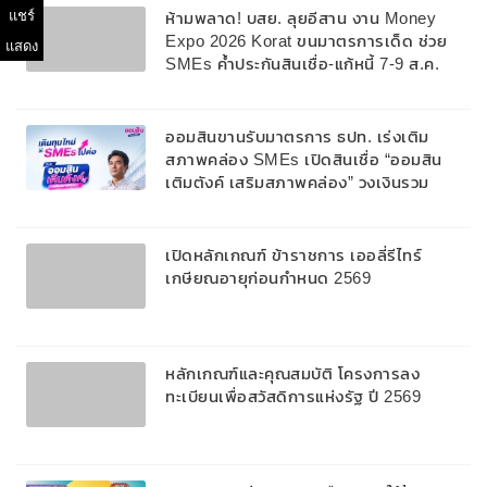
แชร์
ห้ามพลาด! บสย. ลุยอีสาน งาน Money
Expo 2026 Korat ขนมาตรการเด็ด ช่วย
แสดง
SMEs ค้ำประกันสินเชื่อ-แก้หนี้ 7-9 ส.ค.
69
ออมสินขานรับมาตรการ ธปท. เร่งเติม
สภาพคล่อง SMEs เปิดสินเชื่อ “ออมสิน
เติมตังค์ เสริมสภาพคล่อง” วงเงินรวม
2,000 ลบ.สนับสนุนเงินทุนหมุนเวียนวงเงิน
กู้สูงสุด 100% ของหลักประกัน ผ่อนนาน
สูงสุด 10 ปี
เปิดหลักเกณฑ์ ข้าราชการ เออลี่รีไทร์
เกษียณอายุก่อนกำหนด 2569
หลักเกณฑ์และคุณสมบัติ โครงการลง
ทะเบียนเพื่อสวัสดิการแห่งรัฐ ปี 2569