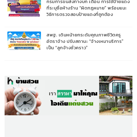
กรมการขนส่งทางบก เตือน การใช้ป้ายแดง
ที่ระบุชื่อห้างร้าน “ผิดกฎหมาย” พร้อมแนะ
วิธีการตรวจสอบป้ายแดงที่ถูกต้อง
สพฐ. เดินหน้ายกระดับคุณภาพชีวิตครู
อัตราจ้าง ปรับสถานะ “จ้างเหมาบริการ”
เป็น “ลูกจ้างชั่วคราว”