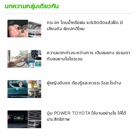
บทความกลุ่มเดียวกัน
กระจก โดนน้ำหรือฝน แต่เปิดปัดแล้วฝืด มี
เสียงดัง ผิดปกติไหม
ความแตกต่างระหว่างการ เติมลมยาง ธรรมดา
กับลมยางไนโตรเจน
ผู้หญิงขับรถ ต้องรู้และควรระวังอะไรบ้าง
ปุ่ม POWER TOYOTA ใช้งานอย่างไร ให้ได้
ประสิทธิภาพ