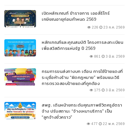
100% ของหลักประกัน ผ่อนนานสูงสุด 10 ปี
เปิดหลักเกณฑ์ ข้าราชการ เออลี่รีไทร์
เกษียณอายุก่อนกำหนด 2569
226
23 ก.ค. 2569
หลักเกณฑ์และคุณสมบัติ โครงการลงทะเบียน
เพื่อสวัสดิการแห่งรัฐ ปี 2569
861
3 มิ.ย. 2569
กรมการขนส่งทางบก เตือน การใช้ป้ายแดงที่
ระบุชื่อห้างร้าน “ผิดกฎหมาย” พร้อมแนะวิธี
การตรวจสอบป้ายแดงที่ถูกต้อง
175
3 มิ.ย. 2569
สพฐ. เดินหน้ายกระดับคุณภาพชีวิตครูอัตรา
จ้าง ปรับสถานะ “จ้างเหมาบริการ” เป็น
“ลูกจ้างชั่วคราว”
477
22 พ.ค. 2569