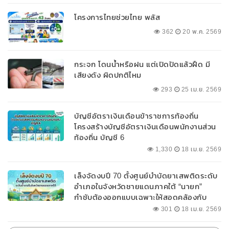
โครงการไทยช่วยไทย พลัส
362
20 พ.ค. 2569
กระจก โดนน้ำหรือฝน แต่เปิดปัดแล้วฝืด มี
เสียงดัง ผิดปกติไหม
293
25 เม.ย. 2569
บัญชีอัตราเงินเดือนข้าราชการท้องถิ่น
โครงสร้างบัญชีอัตราเงินเดือนพนักงานส่วน
ท้องถิ่น บัญชี 6
1,330
18 เม.ย. 2569
เล็งจัดงบปี 70 ตั้งศูนย์บำบัดยาเสพติดระดับ
อำเภอในจังหวัดชายแดนภาคใต้ “นายก”
กำชับต้องออกแบบเฉพาะให้สอดคล้องกับ
พื้นที่
301
18 เม.ย. 2569