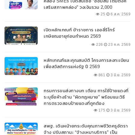
คล่อง SMEs เปิดสินเชื่อ “ออมสิน เติมตังค์
เสริมสภาพคล่อง” วงเงินรวม 2,000
ลบ.สนับสนุนเงินทุนหมุนเวียนวงเงินกู้สูงสุด
25
6 ส.ค. 2569
100% ของหลักประกัน ผ่อนนานสูงสุด 10 ปี
เปิดหลักเกณฑ์ ข้าราชการ เออลี่รีไทร์
เกษียณอายุก่อนกำหนด 2569
226
23 ก.ค. 2569
หลักเกณฑ์และคุณสมบัติ โครงการลงทะเบียน
เพื่อสวัสดิการแห่งรัฐ ปี 2569
861
3 มิ.ย. 2569
กรมการขนส่งทางบก เตือน การใช้ป้ายแดงที่
ระบุชื่อห้างร้าน “ผิดกฎหมาย” พร้อมแนะวิธี
การตรวจสอบป้ายแดงที่ถูกต้อง
175
3 มิ.ย. 2569
สพฐ. เดินหน้ายกระดับคุณภาพชีวิตครูอัตรา
จ้าง ปรับสถานะ “จ้างเหมาบริการ” เป็น