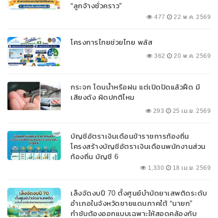
“ลูกจ้างชั่วคราว”
477
22 พ.ค. 2569
โครงการไทยช่วยไทย พลัส
362
20 พ.ค. 2569
กระจก โดนน้ำหรือฝน แต่เปิดปัดแล้วฝืด มี
เสียงดัง ผิดปกติไหม
293
25 เม.ย. 2569
บัญชีอัตราเงินเดือนข้าราชการท้องถิ่น
โครงสร้างบัญชีอัตราเงินเดือนพนักงานส่วน
ท้องถิ่น บัญชี 6
1,330
18 เม.ย. 2569
เล็งจัดงบปี 70 ตั้งศูนย์บำบัดยาเสพติดระดับ
อำเภอในจังหวัดชายแดนภาคใต้ “นายก”
กำชับต้องออกแบบเฉพาะให้สอดคล้องกับ