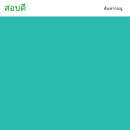
สอบดี
ค้นหา/เมนู