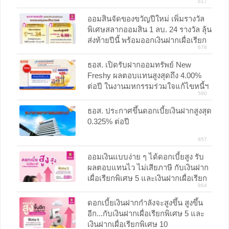
617
ออมสินจัดของขวัญปีใหม่ เพิ่มรางวัล
พิเศษสลากออมสิน 1 ลบ. 24 รางวัล ลุ้น
ส่งท้ายปีนี้ พร้อมออกเงินฝากเผื่อเรียก
678
พิเศษ 12 ปี ถอนได้ก่อนครบระยะ
ดอกเบี้ยขั้นบันไดสูงสุด 9.99% ไม่หัก
ธอส. เปิดรับฝากออมทรัพย์ New
ภาษี
Freshy ผลตอบแทนสูงสุดถึง 4.00%
ต่อปี ในงานมหกรรมร่วมใจแก้ไขหนี้ฯ
590
ขอนแก่น 18-20 พ.ย. 65 นี้เท่านั้น
ธอส. ประกาศขึ้นดอกเบี้ยเงินฝากสูงสุด
0.325% ต่อปี
657
ออมเงินแบบง่าย ๆ ได้ดอกเบี้ยสูง รับ
ผลตอบแทนไว ไม่เสียภาษี กับเงินฝาก
เผื่อเรียกพิเศษ 5 และเงินฝากเผื่อเรียก
864
พิเศษ 10
ดอกเบี้ยเงินฝากกำลังจะสูงขึ้น สูงขึ้น
อีก...กับเงินฝากเผื่อเรียกพิเศษ 5 และ
เงินฝากเผื่อเรียกพิเศษ 10