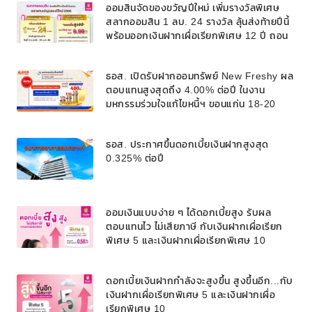
ออมสินจัดของขวัญปีใหม่ เพิ่มรางวัลพิเศษ
สลากออมสิน 1 ลบ. 24 รางวัล ลุ้นส่งท้ายปีนี้
พร้อมออกเงินฝากเผื่อเรียกพิเศษ 12 ปี ถอน
ได้ก่อนครบระยะ ดอกเบี้ยขั้นบันไดสูงสุด
9.99% ไม่หักภาษี
ธอส. เปิดรับฝากออมทรัพย์ New Freshy ผล
ตอบแทนสูงสุดถึง 4.00% ต่อปี ในงาน
มหกรรมร่วมใจแก้ไขหนี้ฯ ขอนแก่น 18-20
พ.ย. 65 นี้เท่านั้น
ธอส. ประกาศขึ้นดอกเบี้ยเงินฝากสูงสุด
0.325% ต่อปี
ออมเงินแบบง่าย ๆ ได้ดอกเบี้ยสูง รับผล
ตอบแทนไว ไม่เสียภาษี กับเงินฝากเผื่อเรียก
พิเศษ 5 และเงินฝากเผื่อเรียกพิเศษ 10
ดอกเบี้ยเงินฝากกำลังจะสูงขึ้น สูงขึ้นอีก...กับ
เงินฝากเผื่อเรียกพิเศษ 5 และเงินฝากเผื่อ
เรียกพิเศษ 10