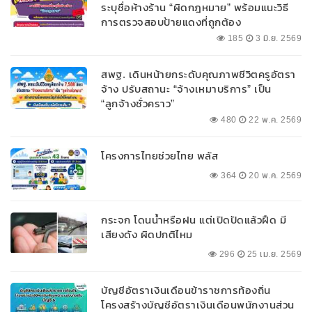
ระบุชื่อห้างร้าน “ผิดกฎหมาย” พร้อมแนะวิธี
การตรวจสอบป้ายแดงที่ถูกต้อง
185
3 มิ.ย. 2569
สพฐ. เดินหน้ายกระดับคุณภาพชีวิตครูอัตรา
จ้าง ปรับสถานะ “จ้างเหมาบริการ” เป็น
“ลูกจ้างชั่วคราว”
480
22 พ.ค. 2569
โครงการไทยช่วยไทย พลัส
364
20 พ.ค. 2569
กระจก โดนน้ำหรือฝน แต่เปิดปัดแล้วฝืด มี
เสียงดัง ผิดปกติไหม
296
25 เม.ย. 2569
บัญชีอัตราเงินเดือนข้าราชการท้องถิ่น
โครงสร้างบัญชีอัตราเงินเดือนพนักงานส่วน