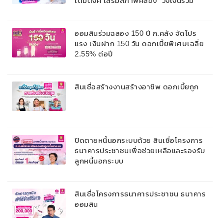
เติมตังค์ เสริมสภาพคล่อง” วงเงินรวม
2,000 ลบ.สนับสนุนเงินทุนหมุนเวียนวงเงิน
กู้สูงสุด 100% ของหลักประกัน ผ่อนนาน
สูงสุด 10 ปี
ออมสินร่วมฉลอง 150 ปี ก.คลัง จัดโปร
แรง เงินฝาก 150 วัน ดอกเบี้ยพิเศษเฉลี่ย
2.55% ต่อปี
สินเชื่อสร้างงานสร้างอาชีพ ดอกเบี้ยถูก
ปิดตายหนี้นอกระบบด้วย สินเชื่อโครงการ
ธนาคารประชาชนเพื่อช่วยเหลือและรองรับ
ลูกหนี้นอกระบบ
สินเชื่อโครงการธนาคารประชาชน ธนาคาร
ออมสิน