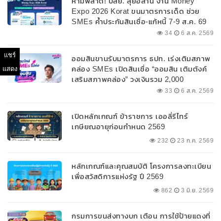
ห้ามพลาด! บสย. ลุยอีสาน งาน Money
Expo 2026 Korat ขนมาตรการเด็ด ช่วย
SMEs ค้ำประกันสินเชื่อ-แก้หนี้ 7-9 ส.ค. 69
34
6 ส.ค. 2569
แชร์
ออมสินขานรับมาตรการ ธปท. เร่งเติมสภาพ
คล่อง SMEs เปิดสินเชื่อ “ออมสิน เติมตังค์
แสดง
เสริมสภาพคล่อง” วงเงินรวม 2,000
ลบ.สนับสนุนเงินทุนหมุนเวียนวงเงินกู้สูงสุด
33
6 ส.ค. 2569
100% ของหลักประกัน ผ่อนนานสูงสุด 10 ปี
เปิดหลักเกณฑ์ ข้าราชการ เออลี่รีไทร์
เกษียณอายุก่อนกำหนด 2569
232
23 ก.ค. 2569
หลักเกณฑ์และคุณสมบัติ โครงการลงทะเบียน
เพื่อสวัสดิการแห่งรัฐ ปี 2569
862
3 มิ.ย. 2569
กรมการขนส่งทางบก เตือน การใช้ป้ายแดงที่