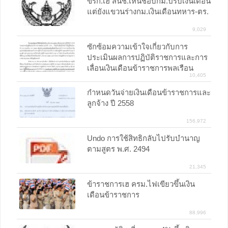
ขรก.เฮ สนช.เห็นชอบกม.ปรับเงินเดือน
แต่ยังแขวนร่างกม.เงินเดือนทหาร-ตร.
9,029
ซักซ้อมความเข้าใจเกี่ยวกับการ
ประเมินผลการปฏิบัติราชการและการ
เลื่อนเงินเดือนข้าราชการพลเรือน
10,405
สามัญ รอบ 1 ต.ค. 57 - 31 มี.ค. 58
กำหนดวันจ่ายเงินเดือนข้าราชการและ
ลูกจ้าง ปี 2558
156,972
Undo การใช้สิทธิกลับไปรับบำนาญ
ตามสูตร พ.ศ. 2494
21,345
ข้าราชการเฮ ครม.ไฟเขียวขึ้นเงิน
เดือนข้าราชการ
88,996