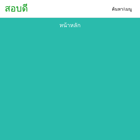
สอบดี
ค้นหา/เมนู
หน้าหลัก