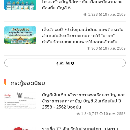
โครงสร้างบัญชีอัตราเงินเดือนพนักงานส่วน
ท้องถิ่น บัญชี 6
1,323
18 เม.ย. 2569
เล็งจัดงบปี 70 ตั้งศูนย์บำบัดยาเสพติดระดับ
อำเภอในจังหวัดชายแดนภาคใต้ “นายก”
กำชับต้องออกแบบเฉพาะให้สอดคล้องกับ
พื้นที่
300
18 เม.ย. 2569
ดูเพิ่มเติม
กระทู้ยอดนิยม
บัญชีเงินเดือนข้าราชการพลเรือนสามัญ และ
ข้าราชการสภาสามัญ บัญชีเงินเดือนใหม่ ปี
2558 - 2562 ปัจจุบัน
1,346,747
10 ก.พ. 2558
รายชื่อ 77 จังหวัดในประเทศไทย แบ่งตาม