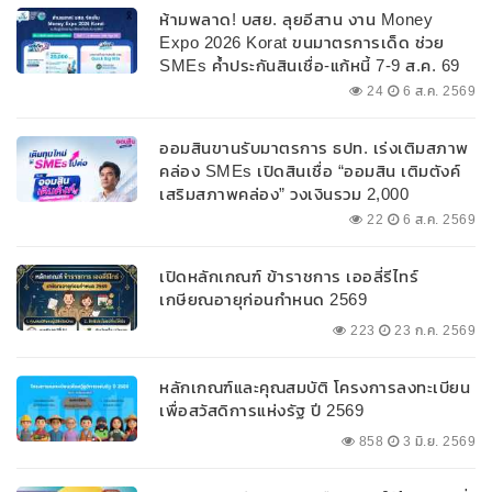
ห้ามพลาด! บสย. ลุยอีสาน งาน Money
Expo 2026 Korat ขนมาตรการเด็ด ช่วย
SMEs ค้ำประกันสินเชื่อ-แก้หนี้ 7-9 ส.ค. 69
24
6 ส.ค. 2569
ออมสินขานรับมาตรการ ธปท. เร่งเติมสภาพ
คล่อง SMEs เปิดสินเชื่อ “ออมสิน เติมตังค์
เสริมสภาพคล่อง” วงเงินรวม 2,000
ลบ.สนับสนุนเงินทุนหมุนเวียนวงเงินกู้สูงสุด
22
6 ส.ค. 2569
100% ของหลักประกัน ผ่อนนานสูงสุด 10 ปี
เปิดหลักเกณฑ์ ข้าราชการ เออลี่รีไทร์
เกษียณอายุก่อนกำหนด 2569
223
23 ก.ค. 2569
หลักเกณฑ์และคุณสมบัติ โครงการลงทะเบียน
เพื่อสวัสดิการแห่งรัฐ ปี 2569
858
3 มิ.ย. 2569