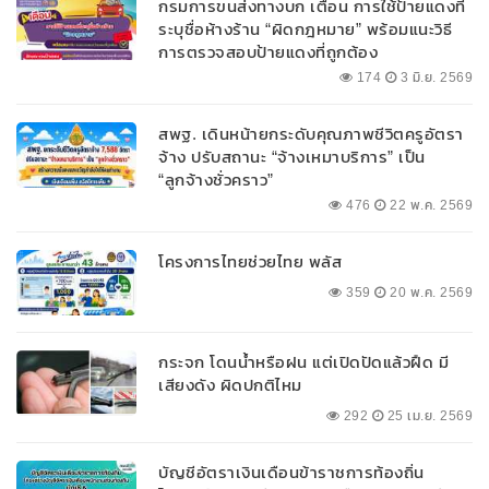
กรมการขนส่งทางบก เตือน การใช้ป้ายแดงที่
ระบุชื่อห้างร้าน “ผิดกฎหมาย” พร้อมแนะวิธี
การตรวจสอบป้ายแดงที่ถูกต้อง
174
3 มิ.ย. 2569
สพฐ. เดินหน้ายกระดับคุณภาพชีวิตครูอัตรา
จ้าง ปรับสถานะ “จ้างเหมาบริการ” เป็น
“ลูกจ้างชั่วคราว”
476
22 พ.ค. 2569
โครงการไทยช่วยไทย พลัส
359
20 พ.ค. 2569
กระจก โดนน้ำหรือฝน แต่เปิดปัดแล้วฝืด มี
เสียงดัง ผิดปกติไหม
292
25 เม.ย. 2569
บัญชีอัตราเงินเดือนข้าราชการท้องถิ่น