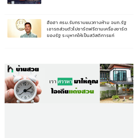
ฮือฮา ครม.รับทราบแนวทางห้าม จนท.รัฐ
เอารถส่วนตัวไปชาร์ตฟรีตามเครื่องชาร์ต
ของรัฐ ระบุหากให้เป็นสวัสดิการแก่
บุคลากร ต้องติดตั้งสถานีแยกชัดเจน