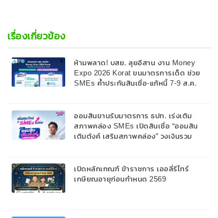
เรื่องเกี่ยวข้อง
ห้ามพลาด! บสย. ลุยอีสาน งาน Money
Expo 2026 Korat ขนมาตรการเด็ด ช่วย
SMEs ค้ำประกันสินเชื่อ-แก้หนี้ 7-9 ส.ค.
69
ออมสินขานรับมาตรการ ธปท. เร่งเติม
สภาพคล่อง SMEs เปิดสินเชื่อ “ออมสิน
เติมตังค์ เสริมสภาพคล่อง” วงเงินรวม
2,000 ลบ.สนับสนุนเงินทุนหมุนเวียนวงเงิน
กู้สูงสุด 100% ของหลักประกัน ผ่อนนาน
สูงสุด 10 ปี
เปิดหลักเกณฑ์ ข้าราชการ เออลี่รีไทร์
เกษียณอายุก่อนกำหนด 2569