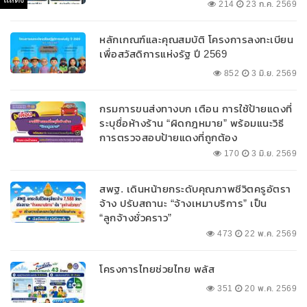
214
23 ก.ค. 2569
หลักเกณฑ์และคุณสมบัติ โครงการลงทะเบียน
เพื่อสวัสดิการแห่งรัฐ ปี 2569
852
3 มิ.ย. 2569
กรมการขนส่งทางบก เตือน การใช้ป้ายแดงที่
ระบุชื่อห้างร้าน “ผิดกฎหมาย” พร้อมแนะวิธี
การตรวจสอบป้ายแดงที่ถูกต้อง
170
3 มิ.ย. 2569
สพฐ. เดินหน้ายกระดับคุณภาพชีวิตครูอัตรา
จ้าง ปรับสถานะ “จ้างเหมาบริการ” เป็น
“ลูกจ้างชั่วคราว”
473
22 พ.ค. 2569
โครงการไทยช่วยไทย พลัส
351
20 พ.ค. 2569