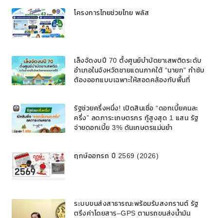
โครงการไทยช่วยไทย พลัส
เล็งจัดงบปี 70 ตั้งศูนย์บำบัดยาเสพติดระดับ
อำเภอในจังหวัดชายแดนภาคใต้ “นายก” กำชับ
ต้องออกแบบเฉพาะให้สอดคล้องกับพื้นที่
รัฐช่วยครึ่งหนึ่ง! เปิดสินเชื่อ “ดอกเบี้ยคนละ
ครึ่ง” ลดภาระเกษตรกร กู้สูงสุด 1 แสน รัฐ
จ่ายดอกเบี้ย 3% ดันเกษตรแม่นยำ
ฤกษ์ออกรถ ปี 2569 (2026)
ระบบขนส่งสาธารณะพร้อมรับสงกรานต์ รัฐ
ตรึงค่าโดยสาร–GPS ตามรถขนส่งน้ำมัน