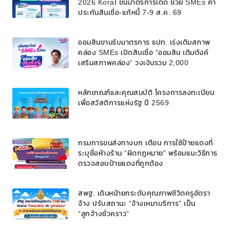
2026 Korat ขนมาตรการเด็ด ช่วย SMEs ค้ำ
ประกันสินเชื่อ-แก้หนี้ 7-9 ส.ค. 69
ออมสินขานรับมาตรการ ธปท. เร่งเติมสภาพ
คล่อง SMEs เปิดสินเชื่อ “ออมสิน เติมตังค์
เสริมสภาพคล่อง” วงเงินรวม 2,000
ลบ.สนับสนุนเงินทุนหมุนเวียนวงเงินกู้สูงสุด
100% ของหลักประกัน ผ่อนนานสูงสุด 10 ปี
หลักเกณฑ์และคุณสมบัติ โครงการลงทะเบียน
เพื่อสวัสดิการแห่งรัฐ ปี 2569
กรมการขนส่งทางบก เตือน การใช้ป้ายแดงที่
ระบุชื่อห้างร้าน “ผิดกฎหมาย” พร้อมแนะวิธีการ
ตรวจสอบป้ายแดงที่ถูกต้อง
สพฐ. เดินหน้ายกระดับคุณภาพชีวิตครูอัตรา
จ้าง ปรับสถานะ “จ้างเหมาบริการ” เป็น
“ลูกจ้างชั่วคราว”