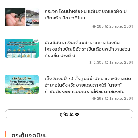
กระจก โดนน้ำหรือฝน แต่เปิดปัดแล้วฝืด มี
เสียงดัง ผิดปกติไหม
285
25 เม.ย. 2569
บัญชีอัตราเงินเดือนข้าราชการท้องถิ่น
โครงสร้างบัญชีอัตราเงินเดือนพนักงานส่วน
ท้องถิ่น บัญชี 6
1,305
18 เม.ย. 2569
เล็งจัดงบปี 70 ตั้งศูนย์บำบัดยาเสพติดระดับ
อำเภอในจังหวัดชายแดนภาคใต้ “นายก”
กำชับต้องออกแบบเฉพาะให้สอดคล้องกับ
พื้นที่
298
18 เม.ย. 2569
ดูเพิ่มเติม
กระทู้ยอดนิยม