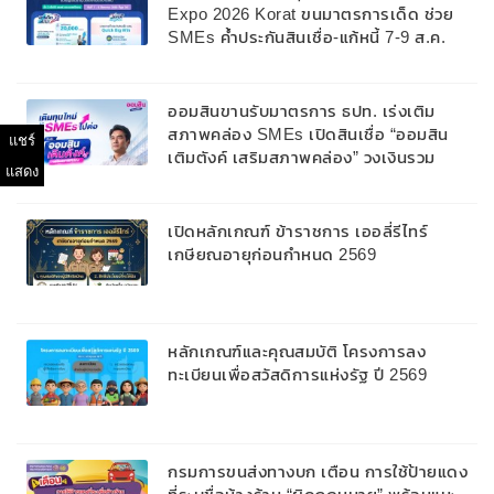
Expo 2026 Korat ขนมาตรการเด็ด ช่วย
SMEs ค้ำประกันสินเชื่อ-แก้หนี้ 7-9 ส.ค.
69
ออมสินขานรับมาตรการ ธปท. เร่งเติม
สภาพคล่อง SMEs เปิดสินเชื่อ “ออมสิน
แชร์
เติมตังค์ เสริมสภาพคล่อง” วงเงินรวม
แสดง
2,000 ลบ.สนับสนุนเงินทุนหมุนเวียนวงเงิน
กู้สูงสุด 100% ของหลักประกัน ผ่อนนาน
สูงสุด 10 ปี
เปิดหลักเกณฑ์ ข้าราชการ เออลี่รีไทร์
เกษียณอายุก่อนกำหนด 2569
หลักเกณฑ์และคุณสมบัติ โครงการลง
ทะเบียนเพื่อสวัสดิการแห่งรัฐ ปี 2569
กรมการขนส่งทางบก เตือน การใช้ป้ายแดง