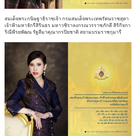
สมเด็จพระกนิษฐาธิราชเจ้า กรมสมเด็จพระเทพรัตนราชสุดา
เจ้าฟ้ามหาจักรีสิรินธร มหาวชิราลงกรณวรราชภักดี สิริกิจกา
ริณีพีรยพัฒน รัฐสีมาคุณากรปิยชาติ สยามบรมราชกุมารี