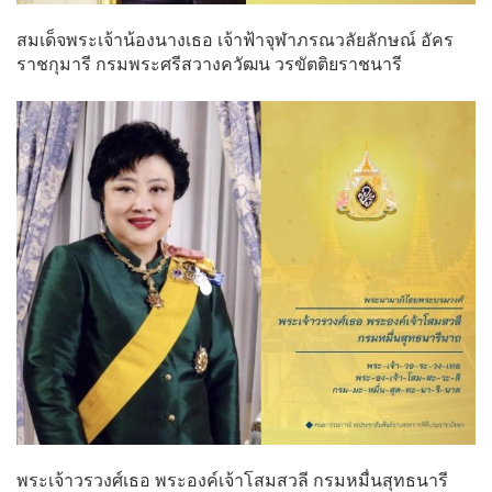
สมเด็จพระเจ้าน้องนางเธอ เจ้าฟ้าจุฬาภรณวลัยลักษณ์ อัคร
ราชกุมารี กรมพระศรีสวางควัฒน วรขัตติยราชนารี
พระเจ้าวรวงศ์เธอ พระองค์เจ้าโสมสวลี กรมหมื่นสุทธนารี