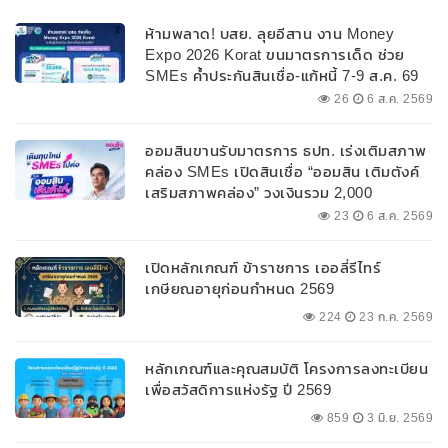
ห้ามพลาด! บสย. ลุยอีสาน งาน Money
Expo 2026 Korat ขนมาตรการเด็ด ช่วย
SMEs ค้ำประกันสินเชื่อ-แก้หนี้ 7-9 ส.ค. 69
26
6 ส.ค. 2569
ออมสินขานรับมาตรการ ธปท. เร่งเติมสภาพ
คล่อง SMEs เปิดสินเชื่อ “ออมสิน เติมตังค์
เสริมสภาพคล่อง” วงเงินรวม 2,000
ลบ.สนับสนุนเงินทุนหมุนเวียนวงเงินกู้สูงสุด
23
6 ส.ค. 2569
100% ของหลักประกัน ผ่อนนานสูงสุด 10 ปี
เปิดหลักเกณฑ์ ข้าราชการ เออลี่รีไทร์
เกษียณอายุก่อนกำหนด 2569
224
23 ก.ค. 2569
หลักเกณฑ์และคุณสมบัติ โครงการลงทะเบียน
เพื่อสวัสดิการแห่งรัฐ ปี 2569
859
3 มิ.ย. 2569