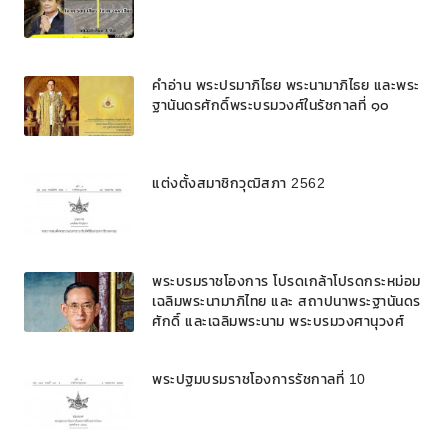
คำอ่าน พระปรมาภิไธย พระนามาภิไธย และพระ
ฐานันดรศักดิ์พระบรมวงศ์ในรัชกาลที่ ๑๐
แต่งตั้งสมาชิกวุฒิสภา 2562
พระบรมราชโองการ โปรดเกล้าโปรดกระหม่อม
เฉลิมพระนามาภิไทย และ สถาปนาพระฐานันดร
ศักดิ์ และเฉลิมพระนาม พระบรมวงศานุวงศ์
พระปฐมบรมราชโองการรัชกาลที่ 10