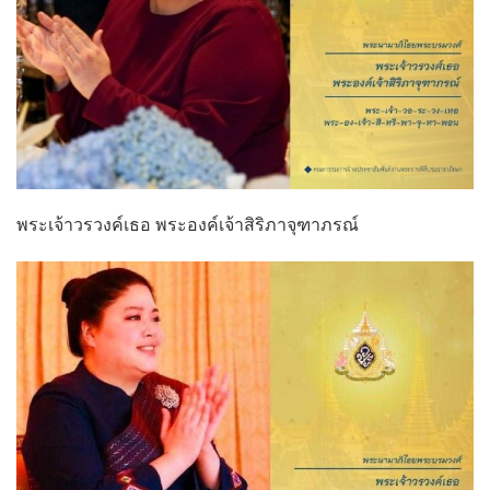
พระเจ้าวรวงค์เธอ พระองค์เจ้าสิริภาจุฑาภรณ์