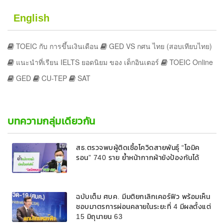
English
TOEIC กับ การขึ้นเงินเดือน
GED VS กศน ไทย (สอบเทียบไทย)
แนะนำที่เรียน IELTS ยอดนิยม ของ เด็กอินเตอร์
TOEIC Online
GED
CU-TEP
SAT
บทความกลุ่มเดียวกัน
สธ.ตรวจพบผู้ติดเชื้อโควิดสายพันธุ์ “โอมิค
รอน” 740 ราย ย้ำหน้ากากผ้ายังป้องกันได้
ฉบับเต็ม ศบค. มีมติยกเลิกเคอร์ฟิว พร้อมเห็น
ชอบมาตรการผ่อนคลายในระยะที่ 4 มีผลตั้งแต่
15 มิถุนายน 63