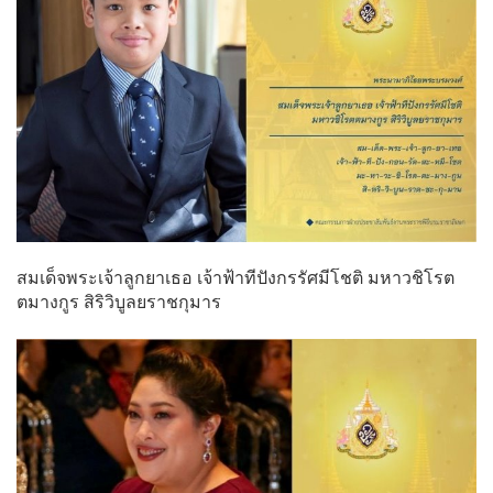
สมเด็จพระเจ้าลูกยาเธอ เจ้าฟ้าทีปังกรรัศมีโชติ มหาวชิโรต
ตมางกูร สิริวิบูลยราชกุมาร