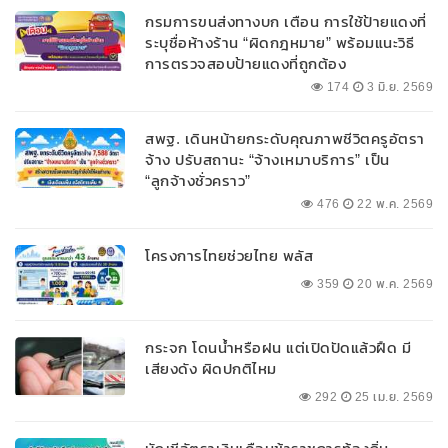
กรมการขนส่งทางบก เตือน การใช้ป้ายแดงที่
ระบุชื่อห้างร้าน “ผิดกฎหมาย” พร้อมแนะวิธี
การตรวจสอบป้ายแดงที่ถูกต้อง
174
3 มิ.ย. 2569
สพฐ. เดินหน้ายกระดับคุณภาพชีวิตครูอัตรา
จ้าง ปรับสถานะ “จ้างเหมาบริการ” เป็น
“ลูกจ้างชั่วคราว”
476
22 พ.ค. 2569
โครงการไทยช่วยไทย พลัส
359
20 พ.ค. 2569
กระจก โดนน้ำหรือฝน แต่เปิดปัดแล้วฝืด มี
เสียงดัง ผิดปกติไหม
292
25 เม.ย. 2569