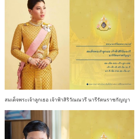
สมเด็จพระเจ้าลูกเธอ เจ้าฟ้าสิริวัณณวรี นารีรัตนราชกัญญา