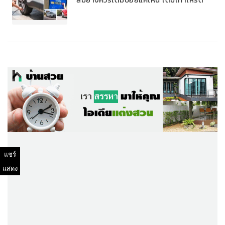
แชร์
แสดง