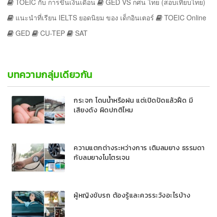
TOEIC กับ การขึ้นเงินเดือน
GED VS กศน ไทย (สอบเทียบไทย)
แนะนำที่เรียน IELTS ยอดนิยม ของ เด็กอินเตอร์
TOEIC Online
GED
CU-TEP
SAT
บทความกลุ่มเดียวกัน
กระจก โดนน้ำหรือฝน แต่เปิดปัดแล้วฝืด มี
เสียงดัง ผิดปกติไหม
ความแตกต่างระหว่างการ เติมลมยาง ธรรมดา
กับลมยางไนโตรเจน
ผู้หญิงขับรถ ต้องรู้และควรระวังอะไรบ้าง