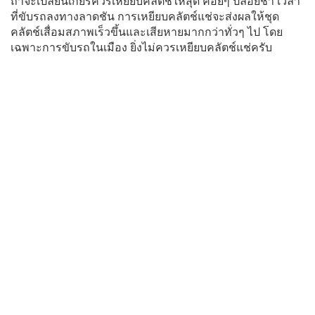
ถ้าจะเปลี่ยนเกียร์ควรเหยียบคลัตช์ให้สุด ค่อยๆ ปล่อยช้า เวลา
ที่ขับรถลงทางลาดชัน การเหยียบคลัตช์แช่จะส่งผลให้ชุด
คลัตช์เสื่อมสภาพเร็วขึ้นและเสียหายมากกว่าทั่วๆ ไป โดย
เฉพาะการขับรถในเมือง ยิ่งไม่ควรเหยียบคลัตช์แช่ครับ