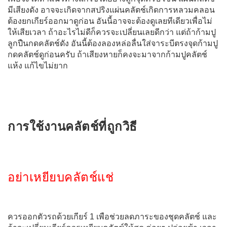
มีเสียงดัง อาจจะเกิดจากสปริงแผ่นคลัตช์เกิดการหลวมคลอน
ต้องยกเกียร์ออกมาดูก่อน อันนี้อาจจะต้องดูเลยทีเดียวเพื่อไม่
ให้เสียเวลา ถ้าอะไรไม่ดีก็ควรจะเปลี่ยนเลยดีกว่า แต่ถ้าก้ามปู
ลูกปืนกดคลัตช์ดัง อันนี้ต้องลองหล่อลื่นใส่จาระบีตรงจุดก้ามปู
กดคลัตช์ดูก่อนครับ ถ้าเสียงหายก็คงจะมาจากก้ามปูคลัตช์
แห้ง แก้ไขไม่ยาก
การใช้งานคลัตช์ที่ถูกวิธี
อย่าเหยียบคลัตช์แช่
ควรออกตัวรถด้วยเกียร์ 1 เพือช่วยลดภาระของชุดคลัตช์ และ