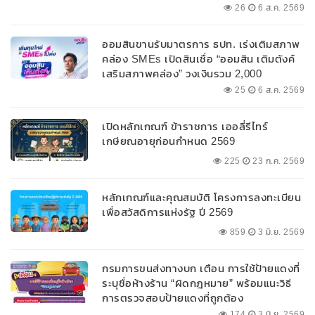
26
6 ส.ค. 2569
ออมสินขานรับมาตรการ ธปท. เร่งเติมสภาพ
คล่อง SMEs เปิดสินเชื่อ “ออมสิน เติมตังค์
เสริมสภาพคล่อง” วงเงินรวม 2,000
ลบ.สนับสนุนเงินทุนหมุนเวียนวงเงินกู้สูงสุด
25
6 ส.ค. 2569
100% ของหลักประกัน ผ่อนนานสูงสุด 10 ปี
เปิดหลักเกณฑ์ ข้าราชการ เออลี่รีไทร์
เกษียณอายุก่อนกำหนด 2569
225
23 ก.ค. 2569
หลักเกณฑ์และคุณสมบัติ โครงการลงทะเบียน
เพื่อสวัสดิการแห่งรัฐ ปี 2569
859
3 มิ.ย. 2569
กรมการขนส่งทางบก เตือน การใช้ป้ายแดงที่
ระบุชื่อห้างร้าน “ผิดกฎหมาย” พร้อมแนะวิธี
การตรวจสอบป้ายแดงที่ถูกต้อง
174
3 มิ.ย. 2569