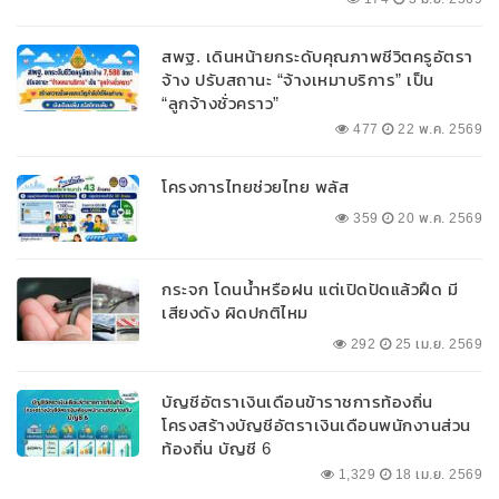
สพฐ. เดินหน้ายกระดับคุณภาพชีวิตครูอัตรา
จ้าง ปรับสถานะ “จ้างเหมาบริการ” เป็น
“ลูกจ้างชั่วคราว”
477
22 พ.ค. 2569
โครงการไทยช่วยไทย พลัส
359
20 พ.ค. 2569
กระจก โดนน้ำหรือฝน แต่เปิดปัดแล้วฝืด มี
เสียงดัง ผิดปกติไหม
292
25 เม.ย. 2569
บัญชีอัตราเงินเดือนข้าราชการท้องถิ่น
โครงสร้างบัญชีอัตราเงินเดือนพนักงานส่วน
ท้องถิ่น บัญชี 6
1,329
18 เม.ย. 2569