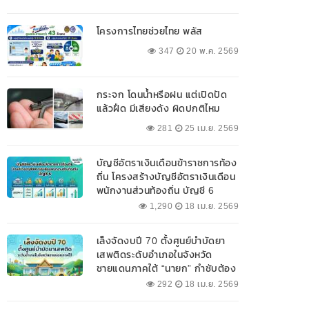
โครงการไทยช่วยไทย พลัส
347
20 พ.ค. 2569
กระจก โดนน้ำหรือฝน แต่เปิดปัด
แล้วฝืด มีเสียงดัง ผิดปกติไหม
281
25 เม.ย. 2569
บัญชีอัตราเงินเดือนข้าราชการท้อง
ถิ่น โครงสร้างบัญชีอัตราเงินเดือน
พนักงานส่วนท้องถิ่น บัญชี 6
1,290
18 เม.ย. 2569
เล็งจัดงบปี 70 ตั้งศูนย์บำบัดยา
เสพติดระดับอำเภอในจังหวัด
ชายแดนภาคใต้ “นายก” กำชับต้อง
ออกแบบเฉพาะให้สอดคล้องกับ
292
18 เม.ย. 2569
พื้นที่