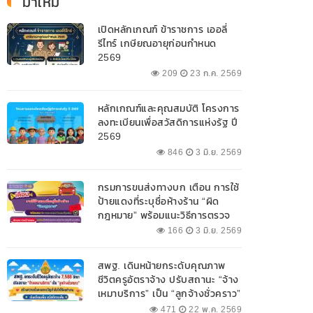
มาใหม่
เปิดหลักเกณฑ์ ข้าราชการ เออลี่
รีไทร์ เกษียณอายุก่อนกำหนด
2569
209
23 ก.ค. 2569
หลักเกณฑ์และคุณสมบัติ โครงการ
ลงทะเบียนเพื่อสวัสดิการแห่งรัฐ ปี
2569
846
3 มิ.ย. 2569
กรมการขนส่งทางบก เตือน การใช้
ป้ายแดงที่ระบุชื่อห้างร้าน “ผิด
กฎหมาย” พร้อมแนะวิธีการตรวจ
สอบป้ายแดงที่ถูกต้อง
166
3 มิ.ย. 2569
สพฐ. เดินหน้ายกระดับคุณภาพ
ชีวิตครูอัตราจ้าง ปรับสถานะ “จ้าง
เหมาบริการ” เป็น “ลูกจ้างชั่วคราว”
471
22 พ.ค. 2569