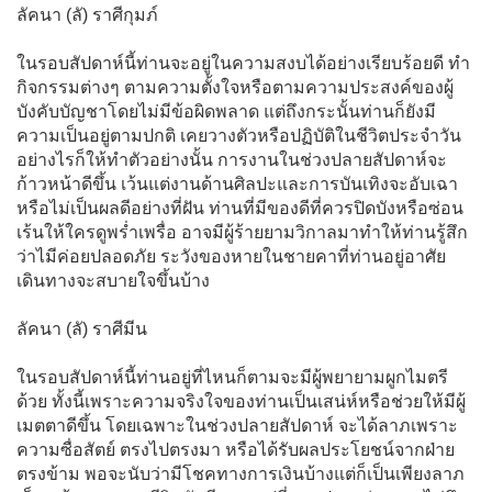
ลัคนา (ลั) ราศีกุมภ์
ในรอบสัปดาห์นี้ท่านจะอยู่ในความสงบได้อย่างเรียบร้อยดี ทำ
กิจกรรมต่างๆ ตามความตั้งใจหรือตามความประสงค์ของผู้
บังคับบัญชาโดยไม่มีข้อผิดพลาด แต่ถึงกระนั้นท่านก็ยังมี
ความเป็นอยู่ตามปกติ เคยวางตัวหรือปฏิบัติในชีวิตประจำวัน
อย่างไรก็ให้ทำตัวอย่างนั้น การงานในช่วงปลายสัปดาห์จะ
ก้าวหน้าดีขึ้น เว้นแต่งานด้านศิลปะและการบันเทิงจะอับเฉา
หรือไม่เป็นผลดีอย่างที่ฝัน ท่านที่มีของดีที่ควรปิดบังหรือซ่อน
เร้นให้ใครดูพร่ำเพรื่อ อาจมีผู้ร้ายยามวิกาลมาทำให้ท่านรู้สึก
ว่าไมีค่อยปลอดภัย ระวังของหายในชายคาที่ท่านอยู่อาศัย
เดินทางจะสบายใจขึ้นบ้าง
ลัคนา (ลั) ราศีมีน
ในรอบสัปดาห์นี้ท่านอยู่ที่ไหนก็ตามจะมีผู้พยายามผูกไมตรี
ด้วย ทั้งนี้เพราะความจริงใจของท่านเป็นเสน่ห์หรือช่วยให้มีผู้
เมตตาดีขึ้น โดยเฉพาะในช่วงปลายสัปดาห์ จะได้ลาภเพราะ
ความซื่อสัตย์ ตรงไปตรงมา หรือได้รับผลประโยชน์จากฝ่าย
ตรงข้าม พอจะนับว่ามีโชคทางการเงินบ้างแต่ก็เป็นเพียงลาภ