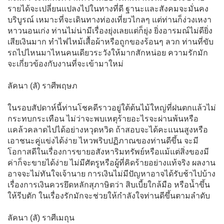
รายได้จะเปลี่ยนแปลงไปในทางที่ดี ฐานะและสังคมจะมั่นคง
บริบูรณ์ เหมาะที่จะเดินทางท่องเที่ยวไกลๆ แต่ท่านก็ง่วงเหงา
หาวนอนเก่ง ท่านไม่น่ามีเรื่องยุ่งเลยแต่ก็ยุ่ง ยิ่งอารมณ์ไม่ดียิ่ง
เสียเงินมาก ทำไฟไหม้เสื้อผ้าหรือถูกของร้อนๆ ลวก ท่านที่ขับ
รถไปไหนมาไหนคนเดียวระวังให้มากสักหน่อย ความรักมัก
จะเกี่ยวข้องกับงานที่จะเข้ามาใหม่
ลัคนา (ลั) ราศีพฤษภ
ในรอบสัปดาห์นี้ท่านโชคดีราวอยู่ใต้ต้นไม้ใหญ่ที่ฝนตกแล้วไม่
กระทบกระเทือน ไม่ว่าจะพบเหตุร้ายอะไรจะผ่านพ้นหรือ
แคล้วคลาดไปได้อย่างหวุดหวิด ถ้าสอบจะได้คะแนนสูงหรือ
เอาชนะคู่แข่งได้ง่าย ไหวพริบปฏิภาณของท่านดีขึ้น จะมี
โอกาสดีในเรื่องการขายอสังหาริมทรัพย์หรือแม้แต่สิ่งของมี
ค่าก็จะขายได้ง่าย ไม่มีศัตรูหรือผู้ที่คิดร้ายอย่างแท้จริง ผลงาน
อาจจะไม่ทันใจเจ้านาย การเงินไม่มีปัญหาอาจได้รับช้าไปบ้าง
เรื่องการเงินควรยึดหลักสุภาษิตว่า สิบเบี้ยใกล้มือ หรือน้ำขึ้น
ให้รีบตัก ในเรื่องรักมักจะช่วยให้กำลังใจท่านดีขึ้นตามลำดับ
ลัคนา (ลั) ราศีเมถุน