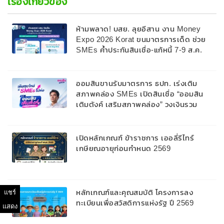
เรื่องเกี่ยวข้อง
ห้ามพลาด! บสย. ลุยอีสาน งาน Money
Expo 2026 Korat ขนมาตรการเด็ด ช่วย
SMEs ค้ำประกันสินเชื่อ-แก้หนี้ 7-9 ส.ค.
69
ออมสินขานรับมาตรการ ธปท. เร่งเติม
สภาพคล่อง SMEs เปิดสินเชื่อ “ออมสิน
เติมตังค์ เสริมสภาพคล่อง” วงเงินรวม
2,000 ลบ.สนับสนุนเงินทุนหมุนเวียนวงเงิน
กู้สูงสุด 100% ของหลักประกัน ผ่อนนาน
สูงสุด 10 ปี
เปิดหลักเกณฑ์ ข้าราชการ เออลี่รีไทร์
เกษียณอายุก่อนกำหนด 2569
หลักเกณฑ์และคุณสมบัติ โครงการลง
แชร์
ทะเบียนเพื่อสวัสดิการแห่งรัฐ ปี 2569
แสดง