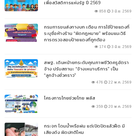
เพื่อสวัสดิการแห่งรัฐ ปี 2569
858
3 มิ.ย. 2569
กรมการขนส่งทางบก เตือน การใช้ป้ายแดงที่
ระบุชื่อห้างร้าน “ผิดกฎหมาย” พร้อมแนะวิธี
การตรวจสอบป้ายแดงที่ถูกต้อง
174
3 มิ.ย. 2569
สพฐ. เดินหน้ายกระดับคุณภาพชีวิตครูอัตรา
จ้าง ปรับสถานะ “จ้างเหมาบริการ” เป็น
“ลูกจ้างชั่วคราว”
476
22 พ.ค. 2569
โครงการไทยช่วยไทย พลัส
359
20 พ.ค. 2569
กระจก โดนน้ำหรือฝน แต่เปิดปัดแล้วฝืด มี
เสียงดัง ผิดปกติไหม