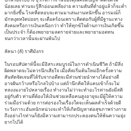
น้อยเลย ท่านจะรู้สึกอ่อนเพลียง่าย ความดันที่ต่ำอยู่แล้วก็จะต่ำ
มากยิ่งขึ้น โรคหืดหอบจะตามมาเล่นงานหนักขึ้น อารมณ์ก็
มักหงุดหงิดบ่อยๆ จะเดือดร้อนเพราะติดต่อกับผู้ที่มีฐานะทาง
สังคมหรือการเงินเหนือกว่า ทำให้ทุกข์ใจด้านการเงินเกิดขึ้น
เป็นประจำ ก็ต้องพยายามลดรายจ่ายและพยายามอดทน
จนกว่าเวลานั้นจะผ่านพ้นไป
ลัคนา (ลั) ราศีมังกร
ในรอบสัปดาห์นี้จะมีอิสระสมบูรณ์ในการดำเนินชีวิต ถ้ามีสิ่ง
ผิดพลาดจะไม่ควรนึกเสียใจ เมื่อคิดเริ่มต้นใหม่อีกครั้งความ
สันทัดจัดเจนที่ได้รับจากอดีตจะมีส่วนช่วยนำทางได้อย่างดี
อาจฝันกว้างหรือไกลไปบ้าง แต่ถ้านึกคิดให้แคบเข้าก็จะไม่
หลงงมงายไปหลายเรื่อง ทำงานไม่ว่าจะทำอะไรท่านยังมีสติ
อยู่กับตัว ท่านที่ต้องให้เงินช่วยเหลือคนสูงอายุจะมีผู้ให้ความ
ร่วมมือร่วมด้วย การต่อรองในเรื่องใดจะเห็นผลสำเร็จด้วยดี
ระวังภาระอันหนักหน่วงจะทำให้เกิดปัญหาต่อสุขภาพร่างกาย
ถึงอย่างไรท่านก็ยังมีความสามารถประคองตนให้พ้นความยุ่ง
ยากไปได้