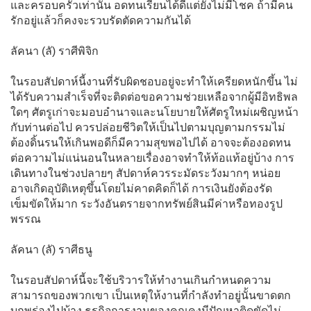
และครอบครัวเท่านั้น อดทนเรียนได้ดีแต่ยังไม่มีโชค ถ้ามีคน
รักอยู่แล้วก็คงจะรวบรัดตัดความกันได้
ลัคนา (ลั) ราศีพิจิก
ในรอบสัปดาห์นี้งานที่รับผิดชอบอยู่จะทำให้เครียดหนักขึ้น ไม่
ได้รับความสำเร็จที่จะติดต่อขอความช่วยเหลือจากผู้มีอิทธิพล
ใดๆ ศัตรูเก่าจะมอบอำนาจและนโยบายให้ศัตรูใหม่เผชิญหน้า
กับท่านต่อไป ควรปล่อยชีวิตให้เป็นไปตามบุญตามกรรมไม่
ต้องดิ้นรนให้เกินพอดีก็มีความสุขพอไปได้ อาจจะต้องอดทน
ต่อความไม่แน่นอนในหลายเรื่องอาจทำให้ท้อแท้อยู่บ้าง การ
เดินทางในช่วงปลายๆ สัปดาห์ควรระมัดระวังมากๆ หน่อย
อาจเกิดอุบัติเหตุขึ้นโดยไม่คาดคิดก็ได้ การเงินยังต้องรัด
เข็มขัดให้มาก ระวังอันตรายจากทรัพย์สินมีค่าหรือทองรูป
พรรณ
ลัคนา (ลั) ราศีธนู
ในรอบสัปดาห์นี้จะใช้บริวารให้ทำงานเกินกำหนดความ
สามารถของพวกเขา เป็นเหตุให้งานที่กำลังทำอยู่นั้นขาดตก
บกพร่องไปบ้าง ธุรกิจการงานของคุณคงมีปัญหาติดขัดไม่