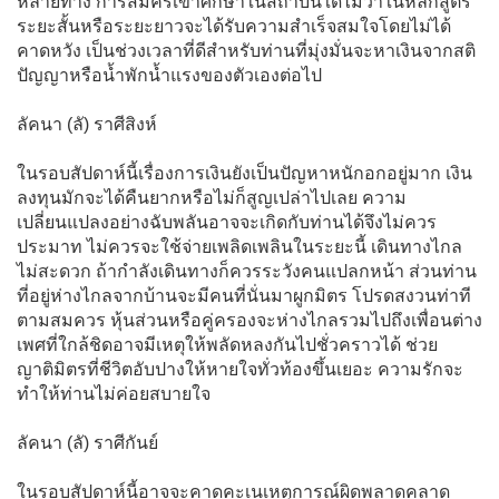
หลายทาง การสมัครเข้าศึกษาในสถาบันใดไม่ว่าในหลักสูตร
ระยะสั้นหรือระยะยาวจะได้รับความสำเร็จสมใจโดยไม่ได้
คาดหวัง เป็นช่วงเวลาที่ดีสำหรับท่านที่มุ่งมั่นจะหาเงินจากสติ
ปัญญาหรือน้ำพักน้ำแรงของตัวเองต่อไป
ลัคนา (ลั) ราศีสิงห์
ในรอบสัปดาห์นี้เรื่องการเงินยังเป็นปัญหาหนักอกอยู่มาก เงิน
ลงทุนมักจะได้คืนยากหรือไม่ก็สูญเปล่าไปเลย ความ
เปลี่ยนแปลงอย่างฉับพลันอาจจะเกิดกับท่านได้จึงไม่ควร
ประมาท ไม่ควรจะใช้จ่ายเพลิดเพลินในระยะนี้ เดินทางไกล
ไม่สะดวก ถ้ากำลังเดินทางก็ควรระวังคนแปลกหน้า ส่วนท่าน
ที่อยู่ห่างไกลจากบ้านจะมีคนที่นั่นมาผูกมิตร โปรดสงวนท่าที
ตามสมควร หุ้นส่วนหรือคู่ครองจะห่างไกลรวมไปถึงเพื่อนต่าง
เพศที่ใกล้ชิดอาจมีเหตุให้พลัดหลงกันไปชั่วคราวได้ ช่วย
ญาติมิตรที่ชีวิตอับปางให้หายใจทั่วท้องขึ้นเยอะ ความรักจะ
ทำให้ท่านไม่ค่อยสบายใจ
ลัคนา (ลั) ราศีกันย์
ในรอบสัปดาห์นี้อาจจะคาดคะเนเหตุการณ์ผิดพลาดคลาด