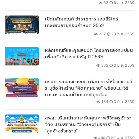
ลบ.สนับสนุนเงินทุนหมุนเวียนวงเงินกู้สูงสุด
33
6 ส.ค. 2569
100% ของหลักประกัน ผ่อนนานสูงสุด 10 ปี
เปิดหลักเกณฑ์ ข้าราชการ เออลี่รีไทร์
เกษียณอายุก่อนกำหนด 2569
232
23 ก.ค. 2569
หลักเกณฑ์และคุณสมบัติ โครงการลงทะเบียน
เพื่อสวัสดิการแห่งรัฐ ปี 2569
862
3 มิ.ย. 2569
กรมการขนส่งทางบก เตือน การใช้ป้ายแดงที่
ระบุชื่อห้างร้าน “ผิดกฎหมาย” พร้อมแนะวิธี
การตรวจสอบป้ายแดงที่ถูกต้อง
184
3 มิ.ย. 2569
สพฐ. เดินหน้ายกระดับคุณภาพชีวิตครูอัตรา
จ้าง ปรับสถานะ “จ้างเหมาบริการ” เป็น
“ลูกจ้างชั่วคราว”
480
22 พ.ค. 2569