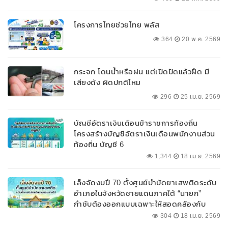
โครงการไทยช่วยไทย พลัส
364
20 พ.ค. 2569
กระจก โดนน้ำหรือฝน แต่เปิดปัดแล้วฝืด มี
เสียงดัง ผิดปกติไหม
296
25 เม.ย. 2569
บัญชีอัตราเงินเดือนข้าราชการท้องถิ่น
โครงสร้างบัญชีอัตราเงินเดือนพนักงานส่วน
ท้องถิ่น บัญชี 6
1,344
18 เม.ย. 2569
เล็งจัดงบปี 70 ตั้งศูนย์บำบัดยาเสพติดระดับ
อำเภอในจังหวัดชายแดนภาคใต้ “นายก”
กำชับต้องออกแบบเฉพาะให้สอดคล้องกับ
พื้นที่
304
18 เม.ย. 2569