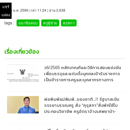
แชร์
15 ม.ค. 2566 เวลา 11:24 | อ่าน 2,638
แสดง
tags :
แนวข้อสอบ
ครูผู้ช่วย
คุรุสภา
เรื่องเกี่ยวข้อง
ว6/2565 หลักเกณฑ์และวิธีการสอบแข่งขัน
เพื่อบรรจุและแต่งตั้งบุคคลเข้ารับราชการ
เป็นข้าราชการครูและบุคลากรทางการ
ศึกษา ตำแหน่งบุคลากรทางการศึกษาอื่น
ตามมาตรา ๓๘ ค. (๒) ในโรงเรียนวิทยา
ศาสตร์จุฬาภรณราชวิทยาลัย สังกัด
พ่อพิมพ์แม่พิมพ์..ของชาติ..!! รัฐบาลเข้ม
สำนักงานคณะกรรมการการศึกษาขั้นพื้น
จรรยาบรรณครู สั่ง “คุรุสภา”สั่งพักใช้ใบ
ฐาน
ประกอบวิชาชีพ ครูอัตราจ้างเสพยาบ้า-
ครอบครองปืนเถื่อน พร้อมลงโทษทาง
จรรยาบรรณขั้นเด็ดขาด