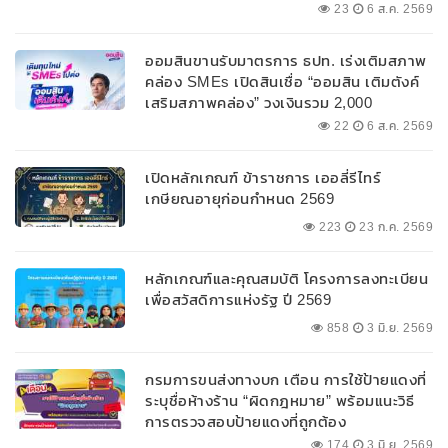
23
6 ส.ค. 2569
ออมสินขานรับมาตรการ ธปท. เร่งเติมสภาพ
คล่อง SMEs เปิดสินเชื่อ “ออมสิน เติมตังค์
เสริมสภาพคล่อง” วงเงินรวม 2,000
ลบ.สนับสนุนเงินทุนหมุนเวียนวงเงินกู้สูงสุด
22
6 ส.ค. 2569
100% ของหลักประกัน ผ่อนนานสูงสุด 10 ปี
เปิดหลักเกณฑ์ ข้าราชการ เออลี่รีไทร์
เกษียณอายุก่อนกำหนด 2569
223
23 ก.ค. 2569
หลักเกณฑ์และคุณสมบัติ โครงการลงทะเบียน
เพื่อสวัสดิการแห่งรัฐ ปี 2569
858
3 มิ.ย. 2569
กรมการขนส่งทางบก เตือน การใช้ป้ายแดงที่
ระบุชื่อห้างร้าน “ผิดกฎหมาย” พร้อมแนะวิธี
การตรวจสอบป้ายแดงที่ถูกต้อง
174
3 มิ.ย. 2569