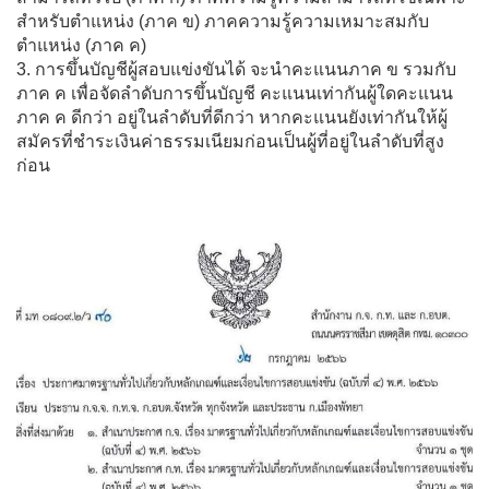
สำหรับตำแหน่ง​ (ภาค​ ข)​ ภาคความรู้​ความเหมาะสมกับ
ตำแหน่ง​ (ภาค​ ค)
3.​ การขึ้นบัญชี​ผู้​สอบแข่งขัน​ได้​ จะนำคะแนนภาค​ ข​ รวมกับ
ภาค​ ค​ เพื่อจัดลำดับการขึ้นบัญชี​ คะแนนเท่ากันผู้ใดคะแนน
ภาค​ ค​ ดีกว่า​ อยู่ในลำดับที่ดีกว่า​ หากคะแนน​ยังเท่ากันให้ผู้
สมัครที่ชำระเงิน​ค่าธรรมเนียม​ก่อนเป็นผู้ที่อยู่ในลำดับที่สูง
ก่อน