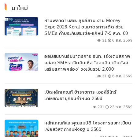
มาใหม่
ห้ามพลาด! บสย. ลุยอีสาน งาน Money
Expo 2026 Korat ขนมาตรการเด็ด ช่วย
SMEs ค้ำประกันสินเชื่อ-แก้หนี้ 7-9 ส.ค. 69
31
6 ส.ค. 2569
ออมสินขานรับมาตรการ ธปท. เร่งเติมสภาพ
คล่อง SMEs เปิดสินเชื่อ “ออมสิน เติมตังค์
เสริมสภาพคล่อง” วงเงินรวม 2,000
ลบ.สนับสนุนเงินทุนหมุนเวียนวงเงินกู้สูงสุด
31
6 ส.ค. 2569
100% ของหลักประกัน ผ่อนนานสูงสุด 10 ปี
เปิดหลักเกณฑ์ ข้าราชการ เออลี่รีไทร์
เกษียณอายุก่อนกำหนด 2569
231
23 ก.ค. 2569
หลักเกณฑ์และคุณสมบัติ โครงการลงทะเบียน
เพื่อสวัสดิการแห่งรัฐ ปี 2569