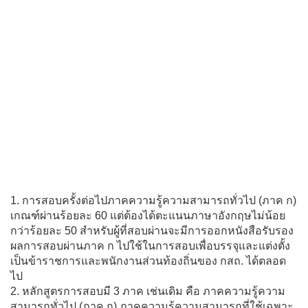
1.​ การสอบครั้งต่อไปภาคความรู้​ความสามารถ​ทั่วไป​ (ภาค​ ก)​
เกณฑ์​ผ่านร้อยละ​ 60​ แต่ต้องได้ตะแนนภาษาอังกฤษ​ไม่น้อย
กว่าร้อยละ​ 50​ สำหรับผู้ที่สอบผ่านจะมีการออกหนังสือรับรอง
ผลการสอบผ่านภาค​ ก​ ไปใช้ในการสอบเพื่อ​บรรจุ​และแต่งตั้ง
เป็นข้าราชการและพนักงานส่วนท้องถิ่นของ​ กสถ.​ ได้ตลอด
ไป
2.​ หลักสูตร​การสอบมี​ 3​ ภาค​ เช่นเดิม​ คือ​ ภาคความรู้​ความ
สามารถ​ทั่วไป​ (ภาค​ ก)​ ภาคความรู้​ความสามารถ​ที่ใช้เฉพาะ