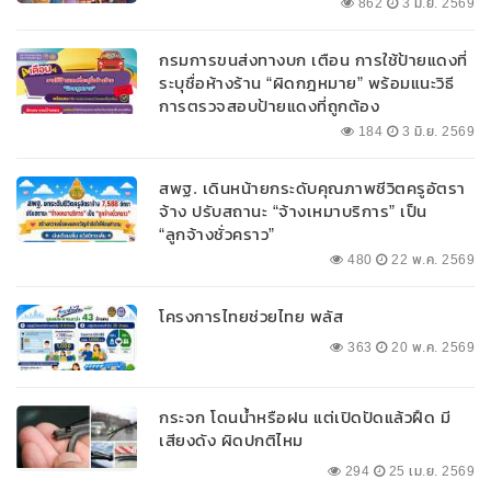
862
3 มิ.ย. 2569
กรมการขนส่งทางบก เตือน การใช้ป้ายแดงที่
ระบุชื่อห้างร้าน “ผิดกฎหมาย” พร้อมแนะวิธี
การตรวจสอบป้ายแดงที่ถูกต้อง
184
3 มิ.ย. 2569
สพฐ. เดินหน้ายกระดับคุณภาพชีวิตครูอัตรา
จ้าง ปรับสถานะ “จ้างเหมาบริการ” เป็น
“ลูกจ้างชั่วคราว”
480
22 พ.ค. 2569
โครงการไทยช่วยไทย พลัส
363
20 พ.ค. 2569
กระจก โดนน้ำหรือฝน แต่เปิดปัดแล้วฝืด มี
เสียงดัง ผิดปกติไหม
294
25 เม.ย. 2569