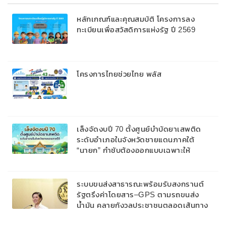
หลักเกณฑ์และคุณสมบัติ โครงการลง
ทะเบียนเพื่อสวัสดิการแห่งรัฐ ปี 2569
โครงการไทยช่วยไทย พลัส
เล็งจัดงบปี 70 ตั้งศูนย์บำบัดยาเสพติด
ระดับอำเภอในจังหวัดชายแดนภาคใต้
“นายก” กำชับต้องออกแบบเฉพาะให้
สอดคล้องกับพื้นที่
ระบบขนส่งสาธารณะพร้อมรับสงกรานต์
รัฐตรึงค่าโดยสาร–GPS ตามรถขนส่ง
น้ำมัน คลายกังวลประชาชนตลอดเส้นทาง