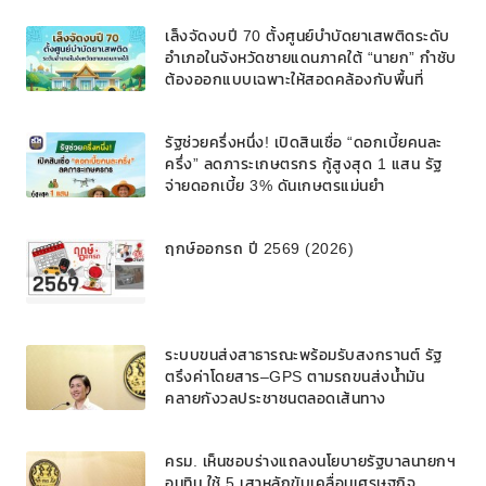
เล็งจัดงบปี 70 ตั้งศูนย์บำบัดยาเสพติดระดับ
อำเภอในจังหวัดชายแดนภาคใต้ “นายก” กำชับ
ต้องออกแบบเฉพาะให้สอดคล้องกับพื้นที่
รัฐช่วยครึ่งหนึ่ง! เปิดสินเชื่อ “ดอกเบี้ยคนละ
ครึ่ง” ลดภาระเกษตรกร กู้สูงสุด 1 แสน รัฐ
จ่ายดอกเบี้ย 3% ดันเกษตรแม่นยำ
ฤกษ์ออกรถ ปี 2569 (2026)
ระบบขนส่งสาธารณะพร้อมรับสงกรานต์ รัฐ
ตรึงค่าโดยสาร–GPS ตามรถขนส่งน้ำมัน
คลายกังวลประชาชนตลอดเส้นทาง
ครม. เห็นชอบร่างแถลงนโยบายรัฐบาลนายกฯ
อนุทิน ใช้ 5 เสาหลักขับเคลื่อนเศรษฐกิจ