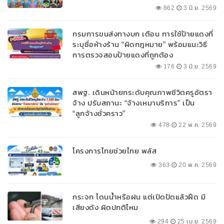
862
3 มิ.ย. 2569
กรมการขนส่งทางบก เตือน การใช้ป้ายแดงที่
ระบุชื่อห้างร้าน “ผิดกฎหมาย” พร้อมแนะวิธี
การตรวจสอบป้ายแดงที่ถูกต้อง
176
3 มิ.ย. 2569
สพฐ. เดินหน้ายกระดับคุณภาพชีวิตครูอัตรา
จ้าง ปรับสถานะ “จ้างเหมาบริการ” เป็น
“ลูกจ้างชั่วคราว”
478
22 พ.ค. 2569
โครงการไทยช่วยไทย พลัส
363
20 พ.ค. 2569
กระจก โดนน้ำหรือฝน แต่เปิดปัดแล้วฝืด มี
เสียงดัง ผิดปกติไหม
294
25 เม.ย. 2569