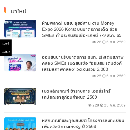
มาใหม่
ห้ามพลาด! บสย. ลุยอีสาน งาน Money
Expo 2026 Korat ขนมาตรการเด็ด ช่วย
SMEs ค้ำประกันสินเชื่อ-แก้หนี้ 7-9 ส.ค. 69
26
6 ส.ค. 2569
แชร์
แสดง
ออมสินขานรับมาตรการ ธปท. เร่งเติมสภาพ
คล่อง SMEs เปิดสินเชื่อ “ออมสิน เติมตังค์
เสริมสภาพคล่อง” วงเงินรวม 2,000
ลบ.สนับสนุนเงินทุนหมุนเวียนวงเงินกู้สูงสุด
25
6 ส.ค. 2569
100% ของหลักประกัน ผ่อนนานสูงสุด 10 ปี
เปิดหลักเกณฑ์ ข้าราชการ เออลี่รีไทร์
เกษียณอายุก่อนกำหนด 2569
228
23 ก.ค. 2569
หลักเกณฑ์และคุณสมบัติ โครงการลงทะเบียน
เพื่อสวัสดิการแห่งรัฐ ปี 2569