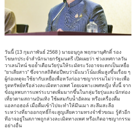
วันนี้ (13 กุมภาพันธ์ 2568 ) นายอนุกูล พฤกษานุศักดิ์ รอง
โฆษกประจำสำนักนายกรัฐมนตรี เปิดเผยว่า ช่วงเทศกาลวัน
วาเลนไทน์ ขอย้ำเตือนวัยรุ่นให้ระมัดระวังอาจจะตกเป็นเหยื่อ
“ยาเสียสาว” ซึ่งจากสถิติต่อปีพบว่ามีแนวโน้มเพิ่มสูงขึ้นเรื่อย ๆ
ผู้ก่อเหตุจะใช้ยากับเหยื่อเพื่อหวังก่ออาชญากรรมไม่ว่าจะเพื่อ
รูดทรัพย์หรือล่วงละเมิดทางเพศ โดยเฉพาะเพศหญิง ทั้งนี้ จาก
ข้อมูลพบการแพร่ระบาดเพิ่มมากขึ้นในกลุ่มวัยรุ่นและนักท่อง
เที่ยวตามสถานบันเทิง ใช้ผสมกับน้ำอัดลม หรือเครื่องดื่ม
แอลกอฮอล์ เมื่อดื่มเข้าไปจะทำให้มึนเมา สะลึมสะลือ
ระหว่างที่ยาออกฤทธิ์ก็จะสูญเสียความทรงจำชั่วขณะ รู้ตัวอีก
ทีอาจอยู่ในสภาพถูกล่วงละเมิดทางเพศ หรือเกิดอาชญากรรม
อย่างอื่น