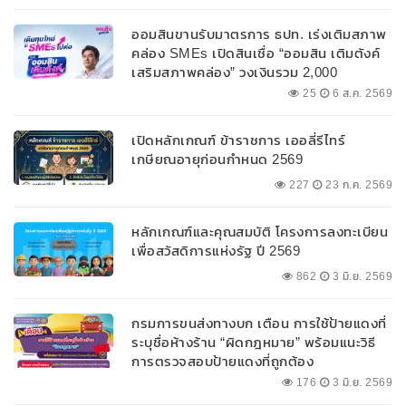
ออมสินขานรับมาตรการ ธปท. เร่งเติมสภาพ
คล่อง SMEs เปิดสินเชื่อ “ออมสิน เติมตังค์
เสริมสภาพคล่อง” วงเงินรวม 2,000
ลบ.สนับสนุนเงินทุนหมุนเวียนวงเงินกู้สูงสุด
25
6 ส.ค. 2569
100% ของหลักประกัน ผ่อนนานสูงสุด 10 ปี
เปิดหลักเกณฑ์ ข้าราชการ เออลี่รีไทร์
เกษียณอายุก่อนกำหนด 2569
227
23 ก.ค. 2569
หลักเกณฑ์และคุณสมบัติ โครงการลงทะเบียน
เพื่อสวัสดิการแห่งรัฐ ปี 2569
862
3 มิ.ย. 2569
กรมการขนส่งทางบก เตือน การใช้ป้ายแดงที่
ระบุชื่อห้างร้าน “ผิดกฎหมาย” พร้อมแนะวิธี
การตรวจสอบป้ายแดงที่ถูกต้อง
176
3 มิ.ย. 2569