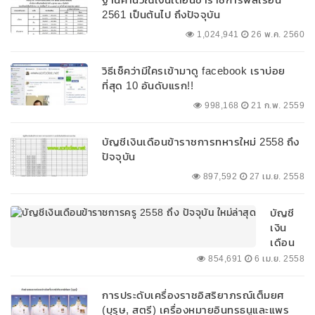
2561 เป็นต้นไป ถึงปัจจุบัน
1,024,941
26 พ.ค. 2560
วิธีเช็คว่ามีใครเข้ามาดู facebook เราบ่อย
ที่สุด 10 อันดับแรก!!
998,168
21 ก.พ. 2559
บัญชีเงินเดือนข้าราชการทหารใหม่ 2558 ถึง
ปัจจุบัน
897,592
27 เม.ย. 2558
บัญชี
เงิน
เดือน
ข้าราช
854,691
6 เม.ย. 2558
การครู
2558
การประดับเครื่องราชอิสริยาภรณ์เต็มยศ
ถึง
(บุรุษ, สตรี) เครื่องหมายอินทรธนูและแพร