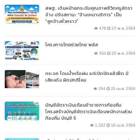
สพฐ. เดินหน้ายกระดับคุณภาพชีวิตครูอัตรา
จ้าง ปรับสถานะ “จ้างเหมาบริการ” เป็น
“ลูกจ้างชั่วคราว”
478
22 พ.ค. 2569
โครงการไทยช่วยไทย พลัส
363
20 พ.ค. 2569
กระจก โดนน้ำหรือฝน แต่เปิดปัดแล้วฝืด มี
เสียงดัง ผิดปกติไหม
294
25 เม.ย. 2569
บัญชีอัตราเงินเดือนข้าราชการท้องถิ่น
โครงสร้างบัญชีอัตราเงินเดือนพนักงานส่วน
ท้องถิ่น บัญชี 6
1,332
18 เม.ย. 2569