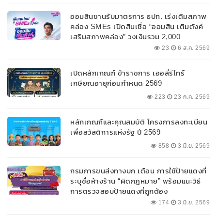
ออมสินขานรับมาตรการ ธปท. เร่งเติมสภาพ
คล่อง SMEs เปิดสินเชื่อ “ออมสิน เติมตังค์
เสริมสภาพคล่อง” วงเงินรวม 2,000
ลบ.สนับสนุนเงินทุนหมุนเวียนวงเงินกู้สูงสุด
23
6 ส.ค. 2569
100% ของหลักประกัน ผ่อนนานสูงสุด 10 ปี
เปิดหลักเกณฑ์ ข้าราชการ เออลี่รีไทร์
เกษียณอายุก่อนกำหนด 2569
223
23 ก.ค. 2569
หลักเกณฑ์และคุณสมบัติ โครงการลงทะเบียน
เพื่อสวัสดิการแห่งรัฐ ปี 2569
858
3 มิ.ย. 2569
กรมการขนส่งทางบก เตือน การใช้ป้ายแดงที่
ระบุชื่อห้างร้าน “ผิดกฎหมาย” พร้อมแนะวิธี
การตรวจสอบป้ายแดงที่ถูกต้อง
174
3 มิ.ย. 2569