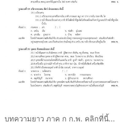
บทความยาว ภาค ก ก.พ. คลิกที่นี้...