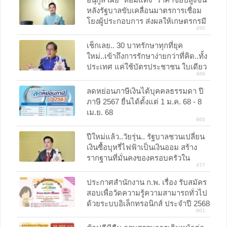
หลังรัฐบาลขับเคลื่อนมาตรการเชื่อม
โยงผู้ประกอบการ ส่งผลให้เกษตรกรมี
450
รายได้สูง 72,000 ต่อไร่
เช็กเลย.. 30 บาทรักษาทุกที่ยุค
ใหม่..เข้าถึงการรักษาง่ายกว่าที่คิด..ทั้ง
ประเทศ แค่ใช้บัตรประชาชน ใบเดียว
489
สังเกตสัญลักษณ์ 30 บาทรักษาทุกที่
ลดหย่อนภาษีเงินได้บุคคลธรรมดา ปี
ภาษี 2567 ยื่นได้ตั้งแต่ 1 ม.ค. 68 - 8
เม.ย. 68
860
ปีใหม่แล้ว..วัยรุ่น.. รัฐบาลชวนเปลี่ยน
เงินซื้อบุหรี่ไฟฟ้าเป็นเงินออม สร้าง
รากฐานที่มั่นคงของครอบครัวใน
477
อนาคต
ประกาศสำนักงาน ก.พ. เรื่อง รับสมัคร
สอบเพื่อวัดความรู้ความสามารถทั่วไป
ด้วยระบบอิเล็กทรอนิกส์ ประจำปี 2568
801
(e-Exam)