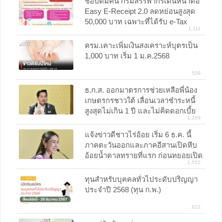
ช้อปดีมีคืน กรมสรรพากรเดินหน้าต่อ
Easy E-Receipt 2.0 ลดหย่อนสูงสุด
50,000 บาท เฉพาะที่ได้รับ e-Tax
1,111
Invoice หรือ e-Receipt เท่านั้น เริ่ม 16
มกราคม 2568 ถึง 28 กุมภาพันธ์ 2568
ครม.เคาะเพิ่มเงินสงเคราะห์บุตรเป็น
1,000 บาท เริ่ม 1 ม.ค.2568
539
ธ.ก.ส. ออกมาตรการช่วยเหลือพี่น้อง
เกษตรกรชาวใต้ เลื่อนเวลาชำระหนี้
สูงสุดไม่เกิน 1 ปี และไม่คิดดอกเบี้ย
1,289
ปรับเกษตรกรแจ้งความประสงค์ได้ที่
ธ.ก.ส ในพื้นที่ ถึง 31 มกราคม 2568
แจ้งข่าวดีชาวไร่อ้อย เริ่ม 6 ธ.ค. นี้
ภาคตะวันออกและภาคอีสานเปิดหีบ
อ้อยน้ำตาลทรายที่แรก ก่อนทยอยเปิด
1,552
ภาคเหนือภาคกลาง คาดจำนวนอ้อย
เพิ่มขึ้นจากปีก่อน 13.40%
ทุนสำหรับบุคคลทั่วไประดับปริญญา
ประจำปี 2568 (ทุน ก.พ.)
822