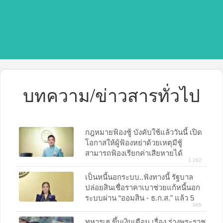
บทความ/ข่าวสารทั่วไป
กฎหมายฟ้องชู้ บังคับใช้แล้ววันนี้ เปิด
โอกาสให้ผู้ฟ้องหย่าด้วยเหตุมีชู้
สามารถฟ้องเรียกค่าเสียหายได้
1,262
เป็นหนี้นอกระบบ..ฟังทางนี้ รัฐบาล
ปล่อยสินเชื่อราคาเบาช่วยแก้หนี้นอก
ระบบผ่าน “ออมสิน - ธ.ก.ส.” แล้ว 5
665
หมื่นราย ยอดอนุมัติรวมทั้งสิ้นกว่า 1.8
พันล้านบาท
ทหารเฮ ขึ้นเงินเดือน เรื่อง ร่างพระราช