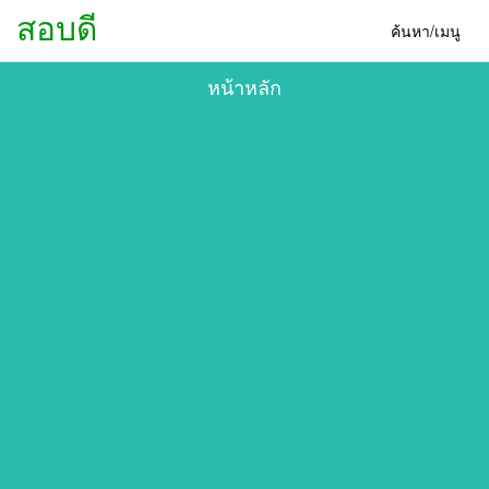
สอบดี
ค้นหา/เมนู
หน้าหลัก