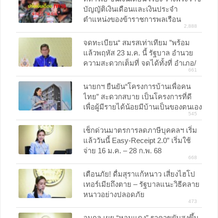
บัญญัติเงินเดือนและเงินประจำ
ตำแหน่งของข้าราชการพลเรือน
2,888
กลาโหม พ.ศ. ....
จดทะเบียน“ สมรสเท่าเทียม ”พร้อม
แล้วพฤหัส 23 ม.ค. นี้ รัฐบาล อำนวย
ความสะดวกเต็มที่ จดได้ทั้งที่ อำเภอ/
661
เขต และสถานทูตไทยในต่างประเทศ
ทั่วโลก
นายกฯ ยืนยัน“โครงการบ้านเพื่อคน
ไทย” สะดวกสบาย เป็นโครงการที่ดี
เพื่อผู้มีรายได้น้อยมีบ้านเป็นของตนเอง
545
เช็กด่วนมาตรการลดภาษีบุคคลฯ เริ่ม
แล้ววันนี้ Easy-Receipt 2.0” เริ่มใช้
จ่าย 16 ม.ค. – 28 ก.พ. 68
668
เตือนภัย! ดื่มสุราแก้หนาว เสี่ยงไฮโป
เทอร์เมียถึงตาย – รัฐบาลแนะวิธีคลาย
หนาวอย่างปลอดภัย
473
อนุกูล เผย “หอมแดง” ราคาขยับสูงขึ้น