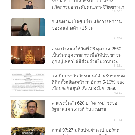
รางวัลที่ 1 โมเดลธุรกิจโลก สร้าง
นวัตกรรมยกระดับคุณภาพชีวิตชาวนา
10,302
ก.แรงงาน เปิดศูนย์รับแจ้งการทำงาน
ของคนต่างด้าว 15 วัน
6,250
ครม.กำหนดให้วันที่ 26 ตุลาคม 2560
เป็นวันหยุดราชการ เพื่อให้ประชาชน
ทุกหมู่เหล่าได้มีส่วนร่วมในงานพระ
8,721
ราชพิธีถวายพระเพลิงพระบรมศพ
พระบาทสมเด็จพระปรมินทรมหา
ลดเบี้ยประกันภัยรถยนต์สำหรับรถยนต์
ภูมิพลอดุลยเดช
ที่ติดตั้งกล้องหน้ารถ อัตรา 5-10% ของ
เบี้ยประกันสุทธิ สั่ง ณ 3 มี.ค. 2560
6,911
ค่าแรงขั้นต่ำ 620 บ. ‘คสรท.’ ชงขอ
รัฐบาลแยก 2 เวที วันแรงงาน
6,013
ด่วน! 97:27 มติสปท.ผ่าน เปเปอร์ลด