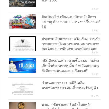
ต.ค. 2560
5,919
ฝันเป็นจริง! เพียงแตะบัตรสวัสดิการ
แห่งรัฐ ด้วยระบบ E-Ticket ก็ขึ้นรถเมล์
ได้
8,831
ประกาศสำนักพระราชวัง เรื่อง การเข้า
กราบถวายบังคมพระบรมศพ พระบาท
สมเด็จพระปรมินทรมหาภูมิพลอดุลย
8,944
เดช บรมนาถบพิตร 30 ก.ย. 60 เป็นวัน
สุดท้าย
อธิบดีกรมชลประทานชี้แจงสภาพอ่าง
เก็บน้ำห้วยทรายขมิ้น จังหวัดสกลนคร
ยังมีความมั่นคงและแข็งแรงดี
7,243
กำหนดการพระราชพิธีเฉลิม
พระชนมพรรษา สมเด็จพระเจ้าอยู่หัว
12,475
นายกฯ ชื่นชมสตาร์ทอัพไทยคว้า