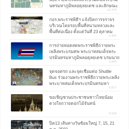
นทรมหาภูมิพลอดุลยเดช และลักษณะ
10,378
ร่มที่นำเข้าไปได้
กอร.พระราชพิธีฯ แจ้งปิดการจราจร
บริเวณโดยรอบพื้นที่สนามหลวงและ
พื้นที่ต่อเนื่อง ตั้งแต่วันที่ 23 ตุลาคม
6,965
2560
การถ่ายทอดสดพระราชพิธีถวายพระ
เพลิงพระบรมศพ พระบาทสมเด็จพระ
ปรมินทรมหาภูมิพลอดุลยเดช บรมนาถ
3,869
บพิตร 25-29 ตุลาคม 2560
จุดจอดรถ และจุดเชือมต่อ Shuttle
Bus ร่วมงานพระราชพิธีถวายพระเพลิง
พระบาทสมเด็จพระปรมินทรมหา
6,617
ภูมิพลอดุลยเดช และซุ้มถวายดอกไม้
จันทน์
ขอเชิญชวนประชาชนชาวไทยน้อม
ดวงใจถวายดอกไม้จันทน์
9,529
ปิด13 เส้นทางวันซ้อมใหญ่ 7, 15, 21