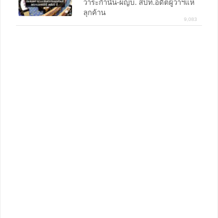
วาระกำนัน-ผญบ. สปท.อดีตผู้ว่าฯแห่
ลุกค้าน
9,083