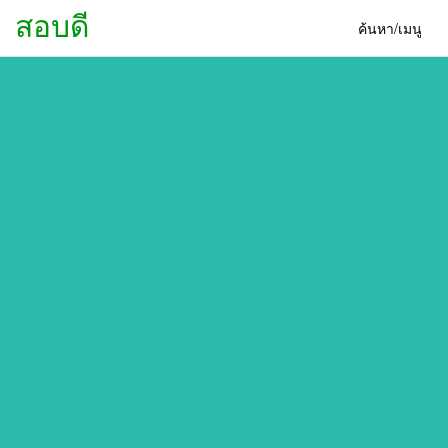
สอบดี
ค้นหา/เมนู