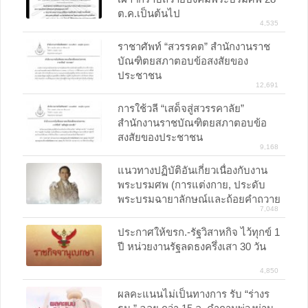
ต.ค.เป็นต้นไป
4,535
ราชาศัพท์ “สวรรคต” สำนักงานราช
บัณฑิตยสภาตอบข้อสงสัยของ
ประชาชน
12,691
การใช้วลี “เสด็จสู่สวรรคาลัย”
สำนักงานราชบัณฑิตยสภาตอบข้อ
สงสัยของประชาชน
9,168
แนวทางปฏิบัติอันเกี่ยวเนื่องกับงาน
พระบรมศพ (การแต่งกาย, ประดับ
พระบรมฉายาลักษณ์และถ้อยคำถวาย
7,048
อาลัย, การจัดโต๊ะหมู่บูชา)
ประกาศให้ขรก.-รัฐวิสาหกิจ ไว้ทุกข์ 1
ปี หน่วยงานรัฐลดธงครึ่งเสา 30 วัน
4,850
ผลคะแนนไม่เป็นทางการ รับ “ร่างร