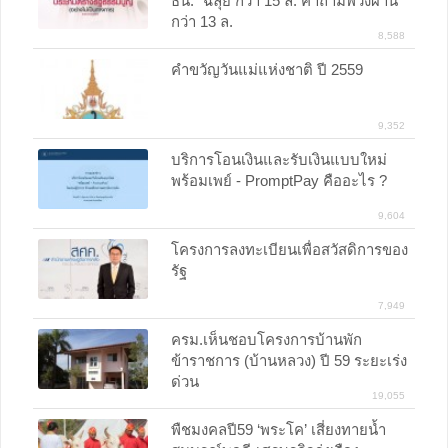
ธน.” ฉลุย กว่า 15 ล. คำถามพ่วงผ่าน
กว่า 13 ล.
8,588
คำขวัญวันแม่แห่งชาติ ปี 2559
9,352
บริการโอนเงินและรับเงินแบบใหม่
พร้อมเพย์ - PromptPay คืออะไร ?
9,604
โครงการลงทะเบียนเพื่อสวัสดิการของ
รัฐ
7,949
ครม.เห็นชอบโครงการบ้านพัก
ข้าราชการ (บ้านหลวง) ปี 59 ระยะเร่ง
ด่วน
19,055
พืชมงคลปี59 ‘พระโค’ เสี่ยงทายน้ำ