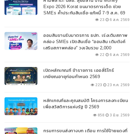
ห้ามพลาด! บสย. ลุยอีสาน งาน Money
Expo 2026 Korat ขนมาตรการเด็ด ช่วย
SMEs ค้ำประกันสินเชื่อ-แก้หนี้ 7-9 ส.ค. 69
23
6 ส.ค. 2569
ออมสินขานรับมาตรการ ธปท. เร่งเติมสภาพ
คล่อง SMEs เปิดสินเชื่อ “ออมสิน เติมตังค์
เสริมสภาพคล่อง” วงเงินรวม 2,000
ลบ.สนับสนุนเงินทุนหมุนเวียนวงเงินกู้สูงสุด
22
6 ส.ค. 2569
100% ของหลักประกัน ผ่อนนานสูงสุด 10 ปี
เปิดหลักเกณฑ์ ข้าราชการ เออลี่รีไทร์
เกษียณอายุก่อนกำหนด 2569
223
23 ก.ค. 2569
หลักเกณฑ์และคุณสมบัติ โครงการลงทะเบียน
เพื่อสวัสดิการแห่งรัฐ ปี 2569
858
3 มิ.ย. 2569
กรมการขนส่งทางบก เตือน การใช้ป้ายแดงที่