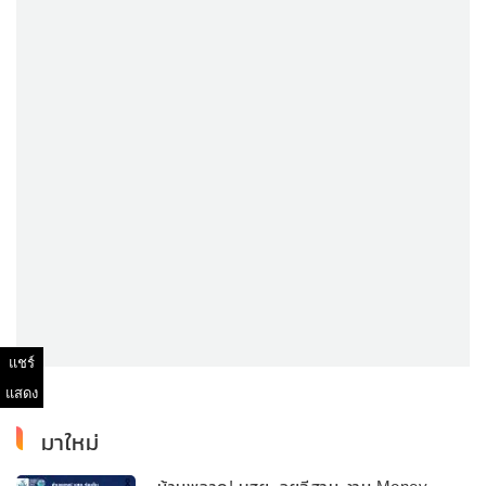
แชร์
แสดง
มาใหม่