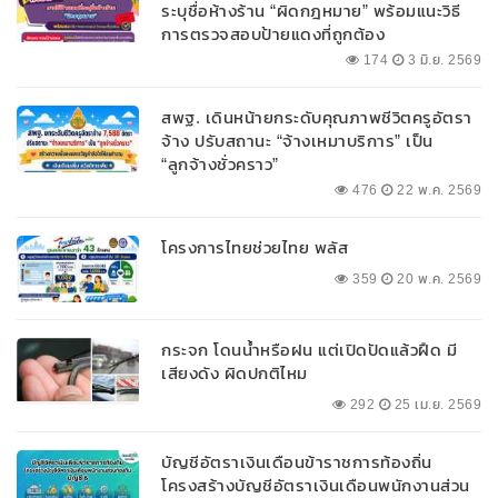
ระบุชื่อห้างร้าน “ผิดกฎหมาย” พร้อมแนะวิธี
การตรวจสอบป้ายแดงที่ถูกต้อง
174
3 มิ.ย. 2569
สพฐ. เดินหน้ายกระดับคุณภาพชีวิตครูอัตรา
จ้าง ปรับสถานะ “จ้างเหมาบริการ” เป็น
“ลูกจ้างชั่วคราว”
476
22 พ.ค. 2569
โครงการไทยช่วยไทย พลัส
359
20 พ.ค. 2569
กระจก โดนน้ำหรือฝน แต่เปิดปัดแล้วฝืด มี
เสียงดัง ผิดปกติไหม
292
25 เม.ย. 2569
บัญชีอัตราเงินเดือนข้าราชการท้องถิ่น
โครงสร้างบัญชีอัตราเงินเดือนพนักงานส่วน