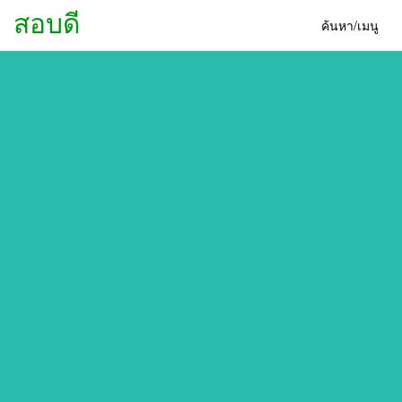
สอบดี
ค้นหา/เมนู