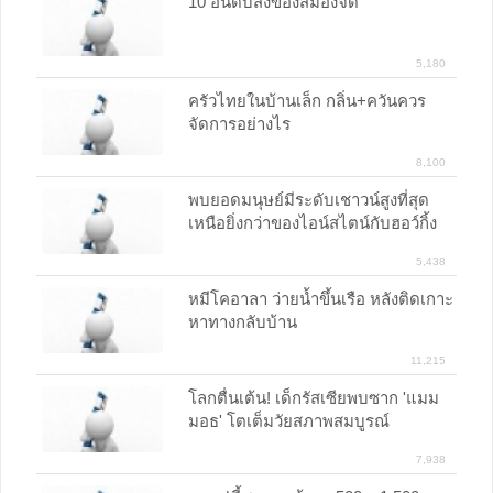
10 อันดับสิ่งของสมองจี๊ด
5,180
ครัวไทยในบ้านเล็ก กลิ่น+ควันควร
จัดการอย่างไร
8,100
พบยอดมนุษย์มีระดับเชาวน์สูงที่สุด
เหนือยิ่งกว่าของไอน์สไตน์กับฮอว์กิ้ง
5,438
หมีโคอาลา ว่ายน้ำขึ้นเรือ หลังติดเกาะ
หาทางกลับบ้าน
11,215
โลกตื่นเต้น! เด็กรัสเซียพบซาก 'แมม
มอธ' โตเต็มวัยสภาพสมบูรณ์
7,938