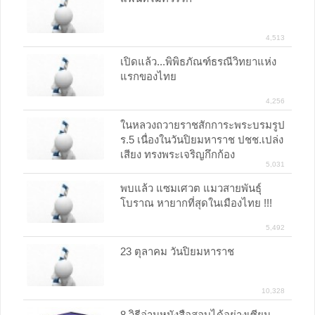
4,513
เปิดแล้ว...พิพิธภัณฑ์ธรณีวิทยาแห่ง
แรกของไทย
4,256
ในหลวงถวายราชสักการะพระบรมรูป
ร.5 เนื่องในวันปิยมหาราช ปชช.เปล่ง
เสียง ทรงพระเจริญกึกก้อง
5,031
พบแล้ว แซมเศวต แมวสายพันธุ์
โบราณ หายากที่สุดในเมืองไทย !!!
5,492
23 ตุลาคม วันปิยมหาราช
10,328
8 วิธีอ่านหนังสือสอบได้อย่างเซียน