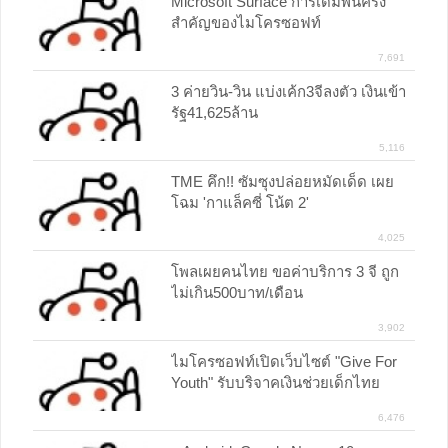
Microsoft Surface การเดิมพันครั้ง
สำคัญของไมโครซอฟท์
7,691
3 ค่ายวิน-วิน แบ่งเค้ก3จีลงตัว เงินเข้า
รัฐ41,625ล้าน
5,116
TME คึก!! ซัมซุงปล่อยหมัดเด็ด เผย
โฉม 'กาแล็คซี่ โน้ต 2'
4,025
โพลเผยคนไทย ขอค่าบริการ 3 จี ถูก
ไม่เกิน500บาท/เดือน
3,902
ไมโครซอฟท์เปิดเว็บไซต์ "Give For
Youth" รับบริจาคเงินช่วยเด็กไทย
6,476