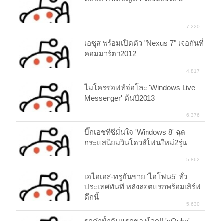
7,220
เอซุส พร้อมเปิดตัว "Nexus 7" เจอกันที่
คอมมาร์ตฯ2012
4,817
ไมโครซอฟท์จ่อโละ 'Windows Live
Messenger' ต้นปี2013
6,376
บิ๊กเอชทีซีมั่นใจ 'Windows 8' ฉุด
กระแสนิยมวินโดวส์โฟนใหม่2รุ่น
5,862
เอไอเอส-ทรูยันขาย 'ไอโฟน5' ทั่ว
ประเทศทันที หลังลอตแรกพร้อมเสิร์ฟ
ดึกนี้
5,630
รถดำน้ำคันแรกของโลก!! 'sQuba'