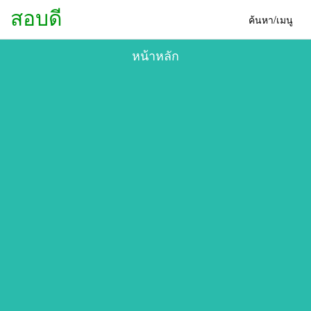
สอบดี
ค้นหา/เมนู
หน้าหลัก