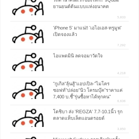
ยานยนต์ต้นแบบแห่งอนาคต
5,833
'iPhone 5' มาแน่!! 'เอไอเอส-ทรูมูฟ'
เปิดจองแล้ว
7,292
ไอแพดมินิ ลดจอมาวัดใจ
4,218
"กูเกิล"ลุ้นสู้"แอปเปิล-"ไมโคร
ซอฟท์"ปล่อย"นิว โครมบุ๊ค"ราคาแค่
7,400 บ.ชี้"รุ่นซื้อหาได้ทุกคน"
6,636
โตชิบา ส่ง 'REGZA' 7.7-10.1นิ้ว รุก
ตลาดแท็บเล็ตแอนดรอยด์
3,850