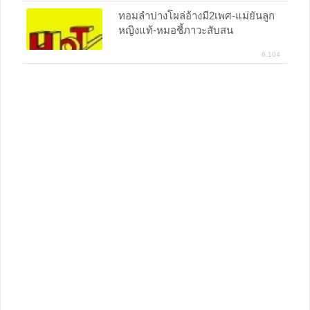
ทอมลำปางโผล่อ้างมี2เพศ-แม่ยันลูก
หญิงแท้-หมอชี้ภาวะสับสน
6,104