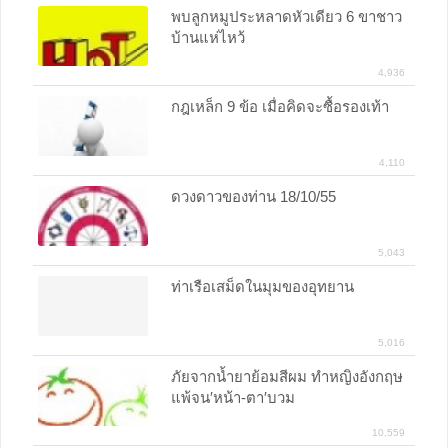
พบลูกหมูประหลาดหัวเดียว 6 ขาชาว
บ้านแห่ไหว้
4,936
กฎเหล็ก 9 ข้อ เมื่อคิดจะซื้อรองเท้า
4,110
ดวงดาวของท่าน 18/10/55
5,043
ท่าเรือเสม็ดในมุมของอุทยาน
5,016
ภัยจากน้ำยาย้อมสีผม ทำหญิงอังกฤษ
แพ้จน′หน้า-ตา′บวม
10,559