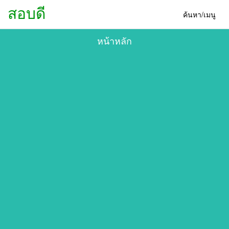
สอบดี
ค้นหา/เมนู
หน้าหลัก